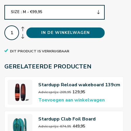
SIZE : M - €99,95
IN DE WINKELWAGEN
DIT PRODUCT IS VERKRIJGBAAR
GERELATEERDE PRODUCTEN
Stardupp Reload wakeboard 139cm
Red
129,95
Adviesprijs: 209,95
Toevoegen aan winkelwagen
Stardupp Club Foil Board
449,95
Adviesprijs: 674,95