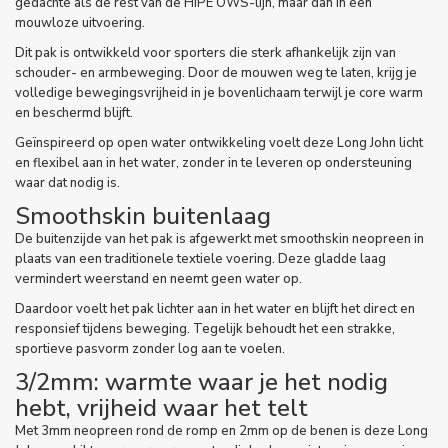
gedachte als de rest van de HIPE OWS-lijn, maar dan in een
mouwloze uitvoering.
Dit pak is ontwikkeld voor sporters die sterk afhankelijk zijn van
schouder- en armbeweging. Door de mouwen weg te laten, krijg je
volledige bewegingsvrijheid in je bovenlichaam terwijl je core warm
en beschermd blijft.
Geïnspireerd op open water ontwikkeling voelt deze Long John licht
en flexibel aan in het water, zonder in te leveren op ondersteuning
waar dat nodig is.
Smoothskin buitenlaag
De buitenzijde van het pak is afgewerkt met smoothskin neopreen in
plaats van een traditionele textiele voering. Deze gladde laag
vermindert weerstand en neemt geen water op.
Daardoor voelt het pak lichter aan in het water en blijft het direct en
responsief tijdens beweging. Tegelijk behoudt het een strakke,
sportieve pasvorm zonder log aan te voelen.
3/2mm: warmte waar je het nodig
hebt, vrijheid waar het telt
Met 3mm neopreen rond de romp en 2mm op de benen is deze Long