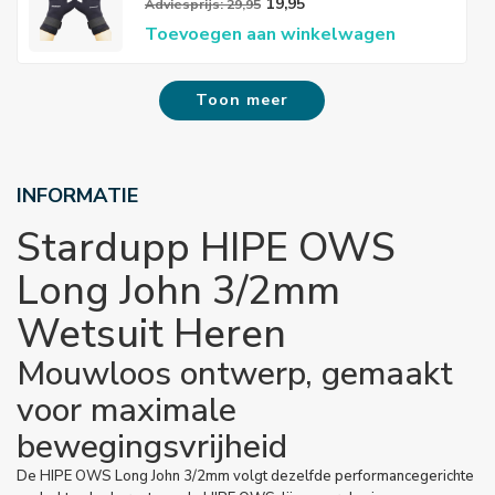
Handschoenen 3mm
19,95
Adviesprijs: 29,95
Toevoegen aan winkelwagen
Toon meer
INFORMATIE
Stardupp HIPE OWS
Long John 3/2mm
Wetsuit Heren
Mouwloos ontwerp, gemaakt
voor maximale
bewegingsvrijheid
De HIPE OWS Long John 3/2mm volgt dezelfde performancegerichte