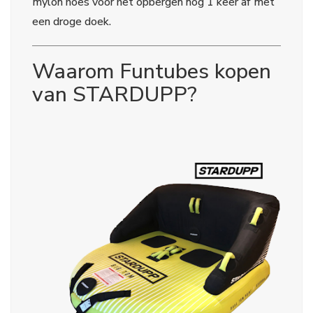
mylon hoes voor het opbergen nog 1 keer af met
een droge doek.
Waarom Funtubes kopen
van STARDUPP?