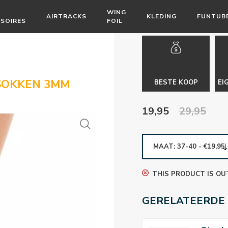
WING
AIRTRACKS
KLEDING
FUNTUB
SOIRES
FOIL
SOKKEN 3MM
BESTE KOOP
EI
19,95
29,95
MAAT: 37-40 - €19,95
THIS PRODUCT IS OU
GERELATEERDE