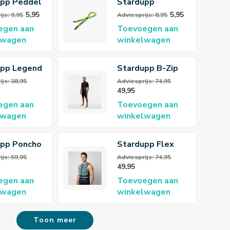
upp Peddel
Stardupp
r
Brillenkoord
5,95
5,95
js: 9,95
Adviesprijs: 8,95
Drijvend
egen aan
Toevoegen aan
lwagen
winkelwagen
upp Legend
Stardupp B-Zip
outh Roze
Flex Shorty
js: 38,95
Adviesprijs: 74,95
49,95
3/2mm Wetsuit
egen aan
Toevoegen aan
Heren
lwagen
winkelwagen
upp Poncho
Stardupp Flex
Khaki
Neoprene Vest
js: 59,95
Adviesprijs: 74,95
49,95
Dusty Green
egen aan
Toevoegen aan
lwagen
winkelwagen
Toon meer