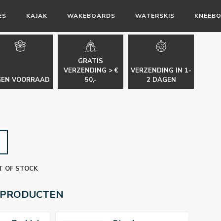
ES
KAJAK
WAKEBOARDS
WATERSKIS
KNEEB
GRATIS
VERZENDING > €
VERZENDING IN 1-
GEN VOORRAAD
50,-
2 DAGEN
T OF STOCK
 PRODUCTEN