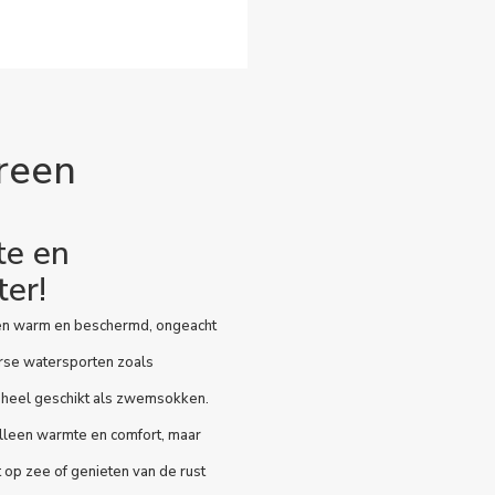
reen
te en
er!
en warm en beschermd, ongeacht
rse watersporten zoals
e heel geschikt als zwemsokken.
lleen warmte en comfort, maar
t op zee of genieten van de rust