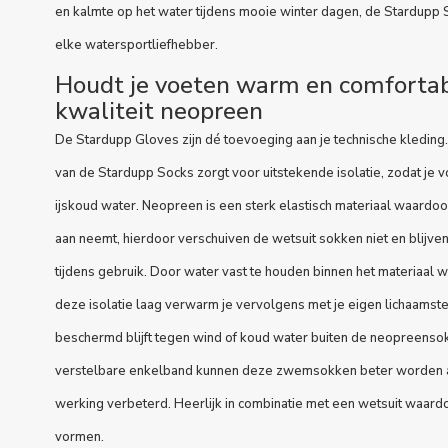
en kalmte op het water tijdens mooie winter dagen, de Stardupp 
elke watersportliefhebber.
Houdt je voeten warm en comfortab
kwaliteit neopreen
De Stardupp Gloves zijn dé toevoeging aan je
technische kleding
van de Stardupp Socks zorgt voor uitstekende isolatie, zodat je v
ijskoud water. Neopreen is een sterk elastisch materiaal waardoor
aan neemt, hierdoor verschuiven de wetsuit sokken niet en blijven
tijdens gebruik. Door water vast te houden binnen het materiaal w
deze isolatie laag verwarm je vervolgens met je eigen lichaamst
beschermd blijft tegen wind of koud water buiten de neopreenso
verstelbare enkelband kunnen deze zwemsokken beter worden a
werking verbeterd. Heerlijk in combinatie met een
wetsuit
waardoo
vormen.