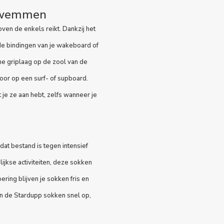
 zwemmen
en de enkels reikt. Dankzij het
 de
bindingen van je wakeboard
of
ne griplaag op de zool van de
oor op een surf- of
supboard
.
 je ze aan hebt, zelfs wanneer je
at bestand is tegen intensief
lijkse activiteiten, deze sokken
ring blijven je sokken fris en
en de Stardupp sokken snel op,