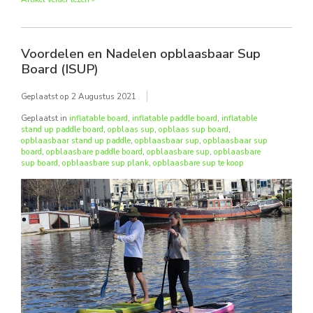
Voordelen en Nadelen opblaasbaar Sup
Board (ISUP)
Geplaatst op
2 Augustus 2021
Geplaatst in
inflatable board
,
inflatable paddle board
,
inflatable
stand up paddle board
,
opblaas sup
,
opblaas sup board
,
opblaasbaar stand up paddle
,
opblaasbaar sup
,
opblaasbaar sup
board
,
opblaasbare paddle board
,
opblaasbare sup
,
opblaasbare
sup board
,
opblaasbare sup plank
,
opblaasbare sup te koop