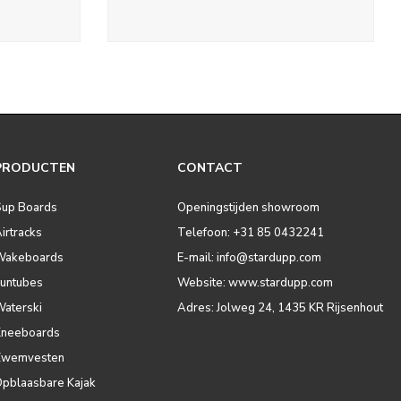
PRODUCTEN
CONTACT
Sup Boards
Openingstijden showroom
irtracks
Telefoon: +31 85 0432241
Wakeboards
E-mail:
info@stardupp.com
Funtubes
Website: www.stardupp.com
Waterski
Adres: Jolweg 24, 1435 KR Rijsenhout
Kneeboards
Zwemvesten
Opblaasbare Kajak