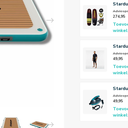
Stard
wakeb
Adviespr
274,95
yello
Toevo
winke
Stardu
Flex S
Adviespri
49,95
3/2mm
Toevo
Heren
winke
Stardu
Pump 
Adviespri
49,95
Toevo
winke