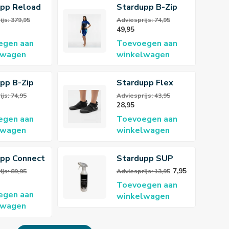
upp Reload
Stardupp B-Zip
oard set
Flex Shorty
ijs: 379,95
Adviesprijs: 74,95
49,95
w 139cm
3/2mm Wetsuit
egen aan
Toevoegen aan
Dames
lwagen
winkelwagen
pp B-Zip
Stardupp Flex
horty
Neopreen 3mm
js: 74,95
Adviesprijs: 43,95
28,95
 Wetsuit
Schoenen
egen aan
Toevoegen aan
lwagen
winkelwagen
pp Connect
Stardupp SUP
12V
Cleaner
7,95
js: 89,95
Adviesprijs: 13,95
Toevoegen aan
egen aan
winkelwagen
lwagen