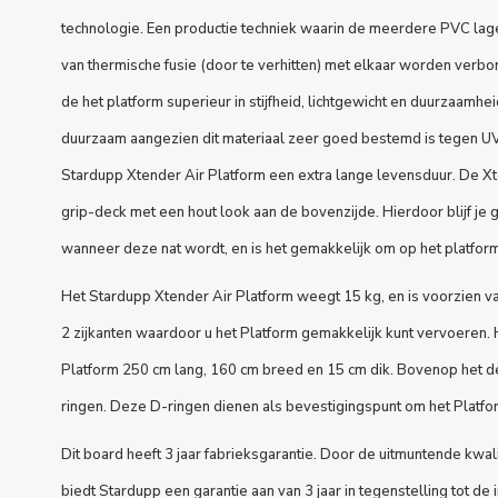
technologie. Een productie techniek waarin de meerdere PVC lag
van thermische fusie (door te verhitten) met elkaar worden verb
de het platform superieur in stijfheid, lichtgewicht en duurzaamhei
duurzaam aangezien dit materiaal zeer goed bestemd is tegen UV 
Stardupp Xtender Air Platform een extra lange levensduur. De X
grip-deck met een hout look aan de bovenzijde. Hierdoor blijf je 
wanneer deze nat wordt, en is het gemakkelijk om op het platfor
Het Stardupp Xtender Air Platform weegt 15 kg, en is voorzien 
2 zijkanten waardoor u het Platform gemakkelijk kunt vervoeren. 
Platform 250 cm lang, 160 cm breed en 15 cm dik. Bovenop het de
ringen. Deze D-ringen dienen als bevestigingspunt om het Platfo
Dit board heeft 3 jaar fabrieksgarantie. Door de uitmuntende kwal
biedt Stardupp een garantie aan van 3 jaar in tegenstelling tot de 