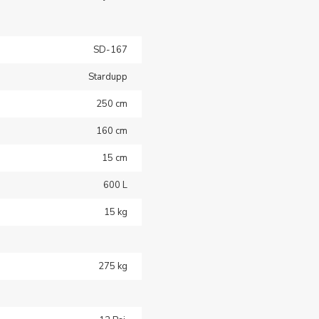
SD-167
Stardupp
250 cm
160 cm
15 cm
600 L
15 kg
275 kg