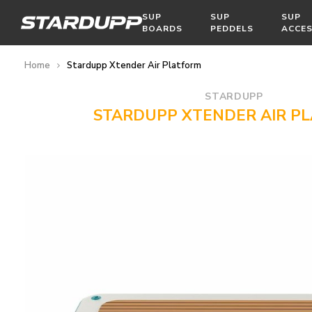
SUP
SUP
SUP
BOARDS
PEDDELS
ACCES
Home
Stardupp Xtender Air Platform
STARDUPP
STARDUPP XTENDER AIR P