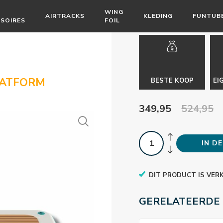
WING
AIRTRACKS
KLEDING
FUNTUB
SOIRES
FOIL
LATFORM
BESTE KOOP
EI
349,95
524,95
IN D
DIT PRODUCT IS VER
GERELATEERDE