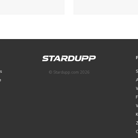
ps
© Stardupp.com 2026
e
A