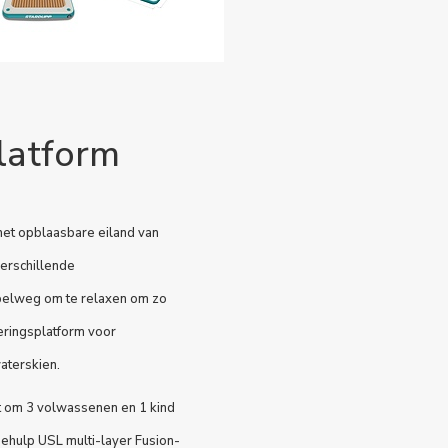
latform
het opblaasbare eiland van
verschillende
mpelweg om te relaxen om zo
ceringsplatform voor
aterskien.
kt om 3 volwassenen en 1 kind
behulp USL multi-layer Fusion-