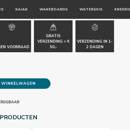
ES
KAJAK
WAKEBOARDS
WATERSKIS
KNEEB
GRATIS
VERZENDING > €
VERZENDING IN 1-
GEN VOORRAAD
50,-
2 DAGEN
E WINKELWAGEN
KRIJGBAAR
 PRODUCTEN