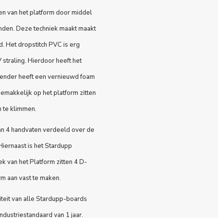
en van het platform door middel
onden. Deze techniek maakt maakt
d. Het dropstitch PVC is erg
straling. Hierdoor heeft het
tender heeft een vernieuwd foam
gemakkelijk op het platform zitten
m te klimmen.
van 4 handvaten verdeeld over de
Hiernaast is het Stardupp
k van het Platform zitten 4 D-
rm aan vast te maken.
iteit van alle Stardupp-boards
industriestandaard van 1 jaar.