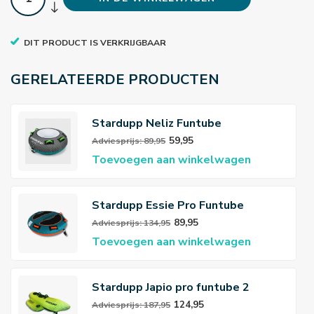
DIT PRODUCT IS VERKRIJGBAAR
GERELATEERDE PRODUCTEN
Stardupp Neliz Funtube
59,95
Adviesprijs: 89,95
Toevoegen aan winkelwagen
Stardupp Essie Pro Funtube
89,95
Adviesprijs: 134,95
Toevoegen aan winkelwagen
Stardupp Japio pro funtube 2
persoons
124,95
Adviesprijs: 187,95