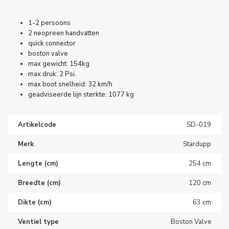
1-2 persoons
2 neopreen handvatten
quick connector
boston valve
max gewicht: 154kg
max druk: 2 Psi.
max boot snelheid: 32 km/h
geadviseerde lijn sterkte: 1077 kg
Artikelcode
SD-019
Merk
Stardupp
Lengte (cm)
254 cm
Breedte (cm)
120 cm
Dikte (cm)
63 cm
Ventiel type
Boston Valve