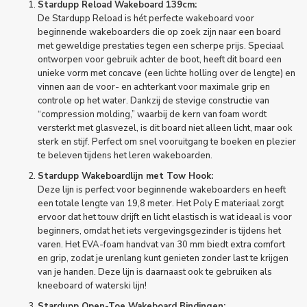
Stardupp Reload Wakeboard 139cm:
De Stardupp Reload is hét perfecte wakeboard voor
beginnende wakeboarders die op zoek zijn naar een board
met geweldige prestaties tegen een scherpe prijs. Speciaal
ontworpen voor gebruik achter de boot, heeft dit board een
unieke vorm met concave (een lichte holling over de lengte) en
vinnen aan de voor- en achterkant voor maximale grip en
controle op het water. Dankzij de stevige constructie van
“compression molding,” waarbij de kern van foam wordt
versterkt met glasvezel, is dit board niet alleen licht, maar ook
sterk en stijf. Perfect om snel vooruitgang te boeken en plezier
te beleven tijdens het leren wakeboarden.
Stardupp Wakeboardlijn met Tow Hook:
Deze lijn is perfect voor beginnende wakeboarders en heeft
een totale lengte van 19,8 meter. Het Poly E materiaal zorgt
ervoor dat het touw drijft en licht elastisch is wat ideaal is voor
beginners, omdat het iets vergevingsgezinder is tijdens het
varen. Het EVA-foam handvat van 30 mm biedt extra comfort
en grip, zodat je urenlang kunt genieten zonder last te krijgen
van je handen. Deze lijn is daarnaast ook te gebruiken als
kneeboard of waterski lijn!
Stardupp Open-Toe Wakeboard Bindingen: