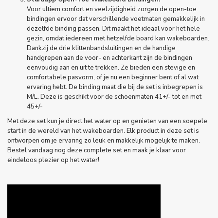
Voor ultiem comfort en veelzijdigheid zorgen de open-toe
bindingen ervoor dat verschillende voetmaten gemakkelijk in
dezelfde binding passen. Dit maakt het ideaal voor het hele
gezin, omdat iedereen met hetzelfde board kan wakeboarden.
Dankzij de drie klittenbandsluitingen en de handige
handgrepen aan de voor- en achterkant zijn de bindingen
eenvoudig aan en uit te trekken. Ze bieden een stevige en
comfortabele pasvorm, of je nu een beginner bent of al wat
ervaring hebt. De binding maat die bij de set is inbegrepen is
M/L. Deze is geschikt voor de schoenmaten 41+/- tot en met
45+/-
Met deze set kun je direct het water op en genieten van een soepele
start in de wereld van het wakeboarden. Elk product in deze set is
ontworpen om je ervaring zo leuk en makkelijk mogelijk te maken.
Bestel vandaag nog deze complete set en maak je klaar voor
eindeloos plezier op het water!