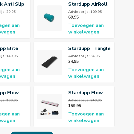
k Anti Slip
Stardupp AirRoll
erm Mat
100x60 cm
js: 29,95
Adviesprijs: 109,95
69,95
egen aan
Toevoegen aan
lwagen
winkelwagen
pp Elite
Stardupp Triangle
rBlock
AirTrack
ijs: 149,95
Adviesprijs: 34,95
24,95
Connector
egen aan
Toevoegen aan
lwagen
winkelwagen
upp Flow
Stardupp Flow
ck Pink 3m
AirTrack Pink 4m
ijs: 199,95
Adviesprijs: 249,95
159,95
10cm
egen aan
Toevoegen aan
lwagen
winkelwagen