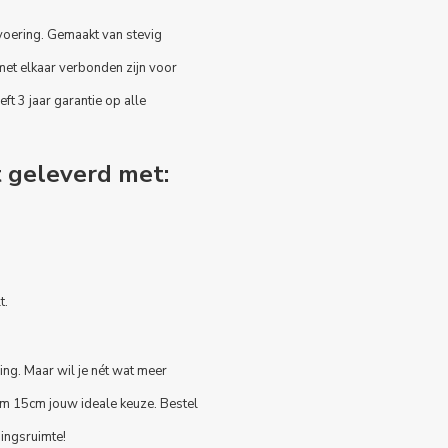
tvoering. Gemaakt van stevig
et elkaar verbonden zijn voor
ft 3 jaar garantie op alle
t geleverd met:
t.
ing. Maar wil je nét wat meer
0cm 15cm jouw ideale keuze. Bestel
ingsruimte!