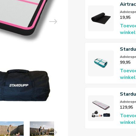
Airtrac
Besch
Adviespri
19,95
Toevo
winke
Stardu
Pro Ai
Adviespr
99,95
Toevo
winke
Stard
AirTra
Adviespr
129,95
10cm
Toevo
winke