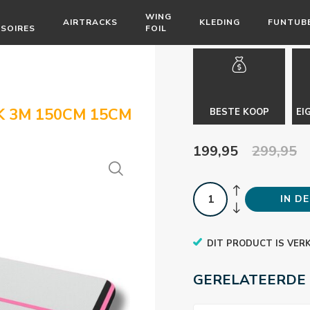
WING
AIRTRACKS
KLEDING
FUNTUB
SOIRES
FOIL
K 3M 150CM 15CM
BESTE KOOP
EI
199,95
299,95
IN D
DIT PRODUCT IS VER
GERELATEERDE