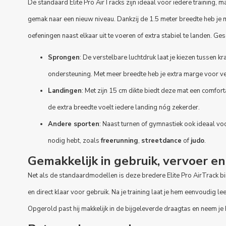
De standaard Elite Pro AirTracks zijn ideaal voor iedere training, ma
gemak naar een nieuw niveau. Dankzij de 1.5 meter breedte heb je m
oefeningen naast elkaar uit te voeren of extra stabiel te landen. Ges
Sprongen
: De verstelbare luchtdruk laat je kiezen tussen k
ondersteuning. Met meer breedte heb je extra marge voor ve
Landingen
: Met zijn 15 cm dikte biedt deze mat een comfor
de extra breedte voelt iedere landing nóg zekerder.
Andere sporten
: Naast turnen of gymnastiek ook ideaal voo
nodig hebt, zoals
freerunning
,
streetdance
of
judo
.
Gemakkelijk in gebruik, vervoer e
Net als de standaardmodellen is deze bredere Elite Pro AirTrack 
en direct klaar voor gebruik. Na je training laat je hem eenvoudig l
Opgerold past hij makkelijk in de bijgeleverde draagtas en neem j