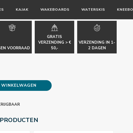
ES
KAJAK
WAKEBOARDS
WATERSKIS
KNEEB
GRATIS
VERZENDING > €
VERZENDING IN 1-
GEN VOORRAAD
50,-
2 DAGEN
E WINKELWAGEN
KRIJGBAAR
 PRODUCTEN