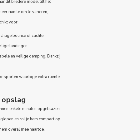
ar dit bredere model tilt het
eer ruimte om te variëren,
chikt voor:
rachtige bounce of zachte
ilige landingen.
tabele en veilige demping. Dankzij
r sporten waarbij je extra ruimte
n opslag
binnen enkele minuten opgeblazen
eeglopen en rol je hem compact op.
e hem overal mee naartoe.