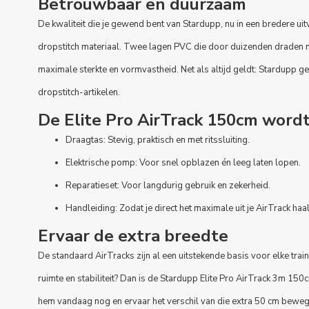
Betrouwbaar en duurzaam
De kwaliteit die je gewend bent van Stardupp, nu in een bredere ui
dropstitch materiaal. Twee lagen PVC die door duizenden draden m
maximale sterkte en vormvastheid. Net als altijd geldt: Stardupp gee
dropstitch-artikelen.
De Elite Pro AirTrack 150cm word
Draagtas: Stevig, praktisch en met ritssluiting.
Elektrische pomp: Voor snel opblazen én leeg laten lopen.
Reparatieset: Voor langdurig gebruik en zekerheid.
Handleiding: Zodat je direct het maximale uit je AirTrack haal
Ervaar de extra breedte
De standaard AirTracks zijn al een uitstekende basis voor elke train
ruimte en stabiliteit? Dan is de Stardupp Elite Pro AirTrack 3m 15
hem vandaag nog en ervaar het verschil van die extra 50 cm beweg