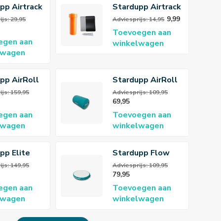
pp Airtrack
Stardupp Airtrack
ctor
Repair Kit
9,99
js: 29,95
Adviesprijs: 14,95
Toevoegen aan
egen aan
winkelwagen
lwagen
pp AirRoll
Stardupp AirRoll
5 cm
100x60 cm
ijs: 159,95
Adviesprijs: 109,95
69,95
egen aan
Toevoegen aan
lwagen
winkelwagen
pp Elite
Stardupp Flow
rSpot
Airspot
ijs: 149,95
Adviesprijs: 109,95
79,95
egen aan
Toevoegen aan
lwagen
winkelwagen