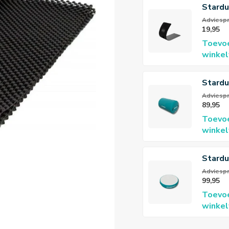
Stardu
Conne
Adviespri
19,95
Toevo
winke
Stardu
120x7
Adviespr
89,95
Toevo
winke
Stardu
Pro Ai
Adviespr
99,95
Toevo
winke