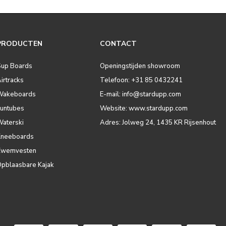
PRODUCTEN
CONTACT
Sup Boards
Openingstijden showroom
irtracks
Telefoon: +31 85 0432241
Wakeboards
E-mail:
info@stardupp.com
Funtubes
Website: www.stardupp.com
Waterski
Adres: Jolweg 24, 1435 KR Rijsenhout
Kneeboards
Zwemvesten
Opblaasbare Kajak