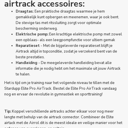
airtrack accessoires
:
Draagtas:
Een praktische draagtas waarmee je hem
gemakkelijk kunt opbergen en meenemen, waar je ook bent.
De stevige tas met ritssluiting zorgt voor optimale
bescherming onderweg.
Elektrische pomp:
Een krachtige elektrische pomp met zowel
een opblaas- als een leegpompfunctie voor ultiem gemak
Reparatieset
- Met de bijgeleverde reparatieset blijft je
Airtrack altijd in topconditie, zodat je verzekerd bent van de
beste prestaties.
Handleiding
- De meegeleverde handleiding bevat alle
informatie die je nodig hebt om het maximale uit jouw Airtrack
te halen.
Het is tijd om je training naar het volgende niveau te tillen met de
Stardupp Elite Pro AirTrack. Bestel de Elite Pro AirTrack vandaag
nog en ervaar de revolutie in gymnastiek en sporttraining!
Tip:
Koppel verschillende airtracks achter elkaar voor nog meer
lengte met behulp van de
airtrack connector
. Combineer de Elite
airtack met de Airrol dit is de meest ideale en veilige manier voor het