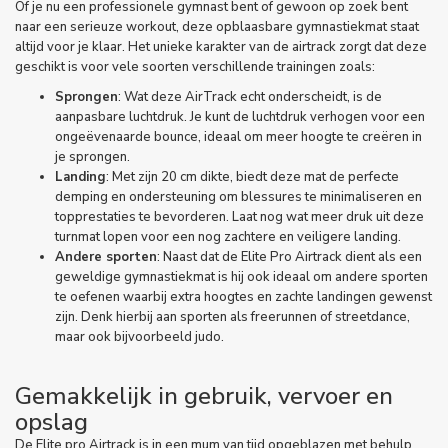
Of je nu een professionele gymnast bent of gewoon op zoek bent
naar een serieuze workout, deze opblaasbare gymnastiekmat staat
altijd voor je klaar. Het unieke karakter van de
airtrack
zorgt dat deze
geschikt is voor vele soorten verschillende trainingen zoals:
Sprongen
: Wat deze AirTrack echt onderscheidt, is de
aanpasbare luchtdruk. Je kunt de luchtdruk verhogen voor een
ongeëvenaarde bounce, ideaal om meer hoogte te creëren in
je sprongen.
Landing
: Met zijn 20 cm dikte, biedt deze mat de perfecte
demping en ondersteuning om blessures te minimaliseren en
topprestaties te bevorderen. Laat nog wat meer druk uit deze
turnmat lopen voor een nog zachtere en veiligere landing.
Andere sporten
: Naast dat de Elite Pro Airtrack dient als een
geweldige gymnastiekmat is hij ook ideaal om andere sporten
te oefenen waarbij extra hoogtes en zachte landingen gewenst
zijn. Denk hierbij aan sporten als freerunnen of streetdance,
maar ook bijvoorbeeld judo.
Gemakkelijk in gebruik, vervoer en
opslag
De Elite pro Airtrack is in een mum van tijd opgeblazen met behulp