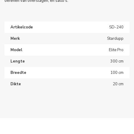
oefenen van overslagen, en salto’s.
Artikelcode
SD-240
Merk
Stardupp
Model
Elite Pro
Lengte
300 cm
Breedte
100 cm
Dikte
20 cm