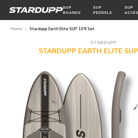
SUP
SUP
SUP
BOARDS
PEDDELS
ACCES
Home
Stardupp Earth Elite SUP 10'8 Set
STARDUPP
STARDUPP EARTH ELITE SUP 