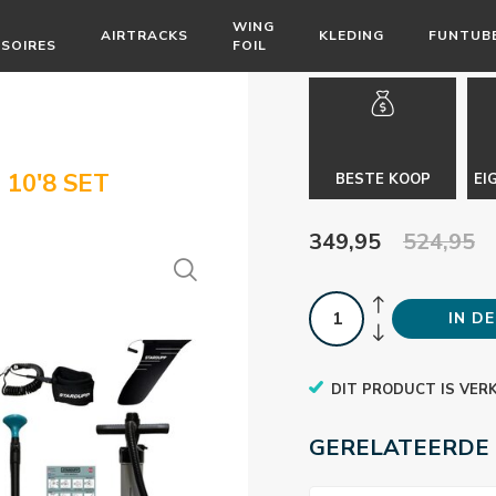
WING
AIRTRACKS
KLEDING
FUNTUB
SOIRES
FOIL
10'8 SET
BESTE KOOP
EI
349,95
524,95
IN D
DIT PRODUCT IS VER
GERELATEERDE