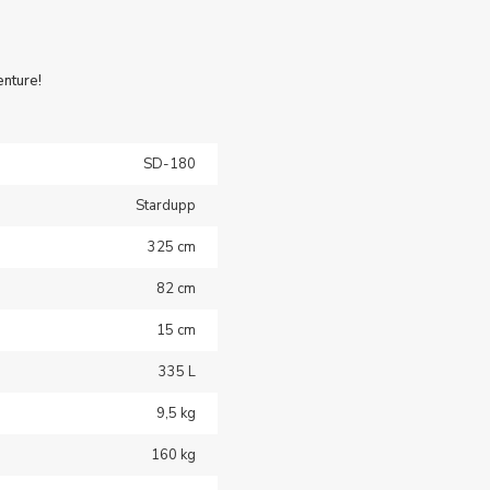
enture!
SD-180
Stardupp
325 cm
82 cm
15 cm
335 L
9,5 kg
160 kg