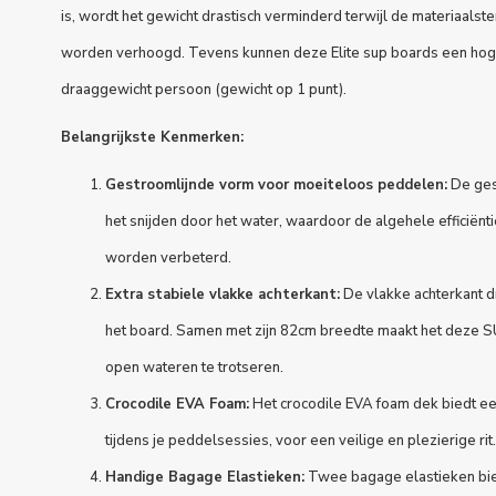
is, wordt het gewicht drastisch verminderd terwijl de materiaalste
worden verhoogd. Tevens kunnen deze Elite sup boards een hog
draaggewicht persoon (gewicht op 1 punt).
Belangrijkste Kenmerken:
Gestroomlijnde vorm voor moeiteloos peddelen:
De gest
het snijden door het water, waardoor de algehele efficiën
worden verbeterd.
Extra stabiele vlakke achterkant:
De vlakke achterkant dr
het board. Samen met zijn 82cm breedte maakt het deze S
open wateren te trotseren.
Crocodile EVA Foam:
Het crocodile EVA foam dek biedt ee
tijdens je peddelsessies, voor een veilige en plezierige rit.
Handige Bagage Elastieken:
Twee bagage elastieken bied