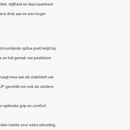
rkte, stijfheid en duurzaamheid
ere druk aan en een hoger
roomlijnde spitse punt helpt bij
tie en het gemak van peddelen
aagt mee aan de stabiliteit van
UP geschikt om ook de wildere
n optimale grip en comfort
en ruimte voor extra uitrusting.