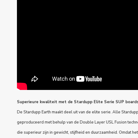
Superieure kwaliteit met de Stardupp Elite Serie SUP board
De Stardupp Earth maakt deel uit van de elite serie. Alle Stardupp
geproduceerd met behulp van de Double Layer USL Fusion technol
die superieur zijn in gewicht, stijfheid en duurzaamheid. Omdat he