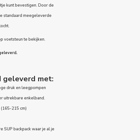
itje
kunt bevestigen. Door de
de standaard meegeleverde
tocht.
pp
voetsteun
te bekijken.
geleverd.
 geleverd met:
hoge druk en leegpompen
er uitrekbare enkelband.
l (165-215 cm)
re SUP backpack waar je al je