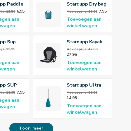
upp Paddle
Stardupp Dry bag
r
Aqua
6,95
7,95
js: 12,50
Adviesprijs: 13,95
egen aan
Toevoegen aan
lwagen
winkelwagen
upp Sup
Stardupp Kayak
Carrier
Seat
js: 19,95
Adviesprijs: 47,50
27,95
iem
egen aan
Toevoegen aan
lwagen
winkelwagen
upp SUP
Stardupp Ultra
r
Kayak Blade
7,95
js: 13,95
Adviesprijs: 22,95
14,95
egen aan
Toevoegen aan
lwagen
winkelwagen
Toon meer