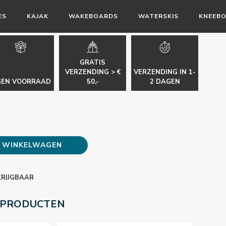
ES
KAJAK
WAKEBOARDS
WATERSKIS
KNEEB
GRATIS
VERZENDING > €
VERZENDING IN 1-
GEN VOORRAAD
50,-
2 DAGEN
E WINKELWAGEN
KRIJGBAAR
 PRODUCTEN