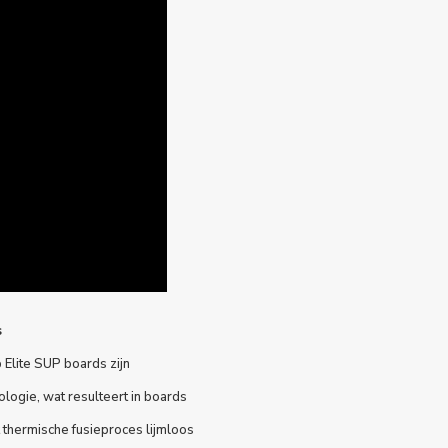
s
 Elite
SUP boards
zijn
ogie, wat resulteert in boards
t thermische fusieproces lijmloos