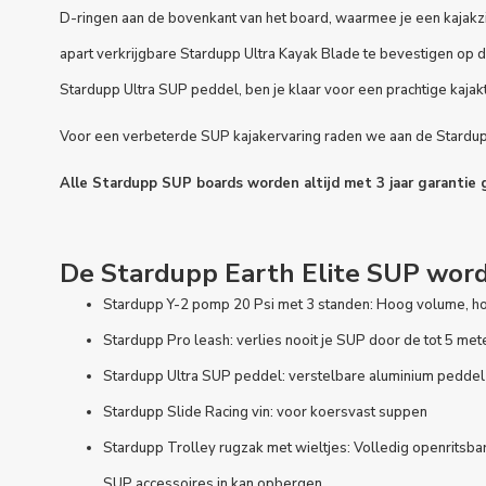
D-ringen aan de bovenkant van het board, waarmee je een
kajakz
apart verkrijgbare Stardupp
Ultra Kayak Blade
te bevestigen op 
Stardupp
Ultra SUP peddel
, ben je klaar voor een prachtige kajak
Voor een verbeterde SUP kajakervaring raden we aan de Stardu
Alle Stardupp SUP boards worden altijd met 3 jaar garantie 
De Stardupp Earth Elite SUP word
Stardupp Y-2 pomp 20 Psi met 3 standen: Hoog volume, 
Stardupp Pro leash: verlies nooit je SUP door de tot 5 met
Stardupp Ultra SUP peddel: verstelbare aluminium pedde
Stardupp Slide Racing vin: voor koersvast suppen
Stardupp Trolley rugzak met wieltjes: Volledig openritsba
SUP accessoires in kan opbergen