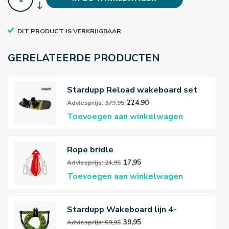
DIT PRODUCT IS VERKRIJGBAAR
GERELATEERDE PRODUCTEN
Stardupp Reload wakeboard set
Youth yellow 139cm
224,90
Adviesprijs: 379,95
Toevoegen aan winkelwagen
Rope bridle
17,95
Adviesprijs: 24,95
Toevoegen aan winkelwagen
Stardupp Wakeboard lijn 4-
sections
39,95
Adviesprijs: 59,95