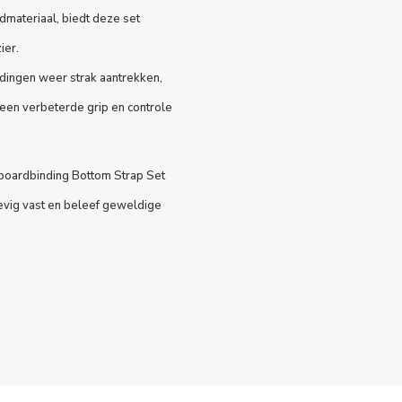
materiaal, biedt deze set
ier.
ndingen weer strak aantrekken,
n een verbeterde grip en controle
boardbinding Bottom Strap Set
tevig vast en beleef geweldige