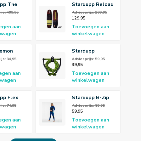
upp The
Stardupp Reload
wakeboard
wakeboard 139cm
ijs: 499,95
Adviesprijs: 209,95
129,95
Yellow
egen aan
Toevoegen aan
lwagen
winkelwagen
emon
Stardupp
Wakeboard lijn 4-
js: 34,95
Adviesprijs: 59,95
39,95
sections
egen aan
Toevoegen aan
lwagen
winkelwagen
pp Flex
Stardupp B-Zip
ene Vest
Flex Fullsuit
js: 74,95
Adviesprijs: 89,95
59,95
3/2mm Wetsuit
egen aan
Toevoegen aan
Dames
lwagen
winkelwagen