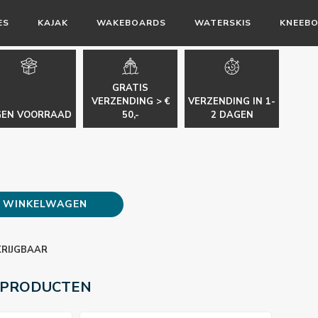
ES
KAJAK
WAKEBOARDS
WATERSKIS
KNEEB
GRATIS
VERZENDING > €
VERZENDING IN 1-
GEN VOORRAAD
50,-
2 DAGEN
E WINKELWAGEN
KRIJGBAAR
 PRODUCTEN