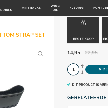
WING
AIRTRACKS
KLEDING
FUNTUB
SOIRES
FOIL
TTOM STRAP SET
BESTE KOOP
EI
14,95
22,95
IN D
DIT PRODUCT IS VER
GERELATEERDE