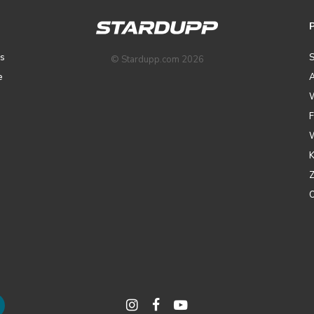
ps
© Stardupp.com 2026
e
A