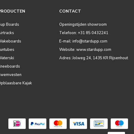
PRODUCTEN
CONTACT
Sup Boards
Openingstijden showroom
irtracks
Telefoon: +31 85 0432241
Wakeboards
E-mail:
info@stardupp.com
Funtubes
Website: www.stardupp.com
Waterski
Adres: Jolweg 24, 1435 KR Rijsenhout
Kneeboards
Zwemvesten
Opblaasbare Kajak