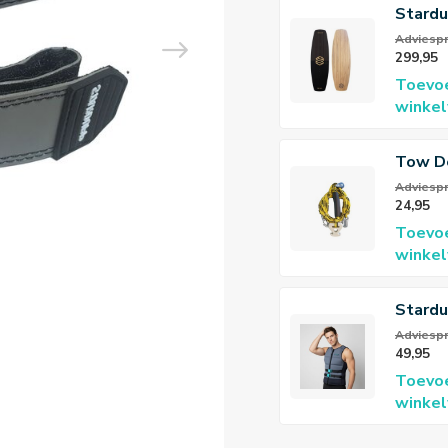
Stard
Ride 
Adviespr
299,95
141cm
Toevo
winke
Tow D
Adviespri
24,95
Toevo
winke
Stardu
Neopr
Adviespri
49,95
Toevo
winke