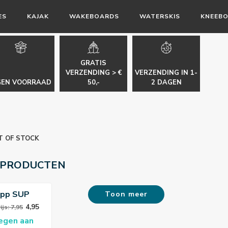
ES
KAJAK
WAKEBOARDS
WATERSKIS
KNEEB
GRATIS
VERZENDING > €
VERZENDING IN 1-
GEN VOORRAAD
50,-
2 DAGEN
T OF STOCK
 PRODUCTEN
upp SUP
Toon meer
l Sleutel
4,95
js: 7,95
egen aan