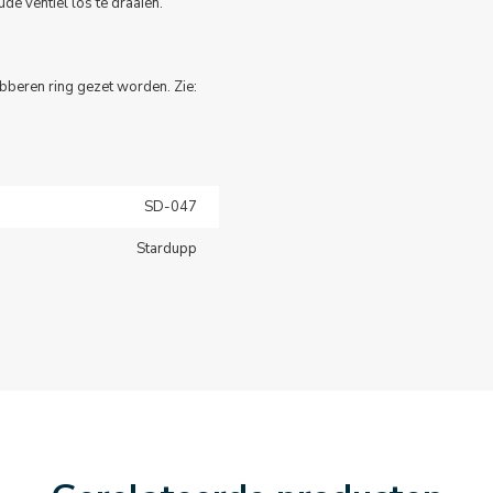
de ventiel los te draaien.
ubberen ring gezet worden. Zie:
SD-047
Stardupp