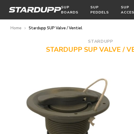
SUP
SUP
SUP
BOARDS
PEDDELS
ACCES
Home
Stardupp SUP Valve / Ventiel
STARDUPP
STARDUPP SUP VALVE / V