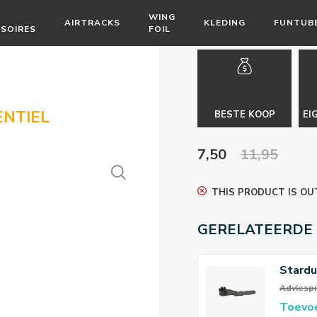
WING
AIRTRACKS
KLEDING
FUNTUB
SOIRES
FOIL
ENTIEL
BESTE KOOP
EI
7,50
11,95
THIS PRODUCT IS OU
GERELATEERDE
Stard
Ventie
Adviespri
Toevo