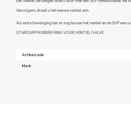
Een ventiel vervangen doet u door met een SUP ventielsleutel het ou
Vervolgens draait u het nieuwe ventiel erin.
Als extra beveiliging kan er nog tussen het ventiel en de SUP een r
STARDUPP RUBBER RING VOOR VENTIEL/VALVE
Artikelcode
Merk