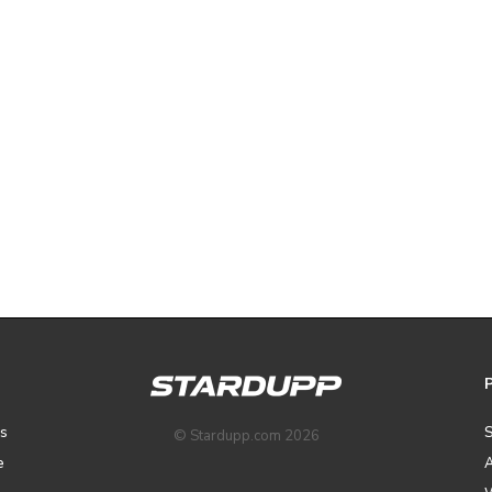
ps
© Stardupp.com 2026
e
A