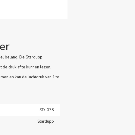
er
ieel belang. De Stardupp
 de druk af te kunnen lezen.
men en kan de luchtdruk van 1 to
SD-078
Stardupp