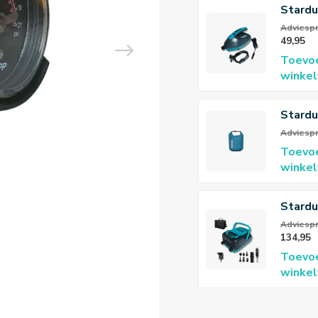
Stardu
Pump 
Adviespri
49,95
Toevo
winke
Stardu
Aqua
Adviespri
Toevo
winke
Stardu
ion ba
Adviespr
134,95
rechar
Toevo
winke