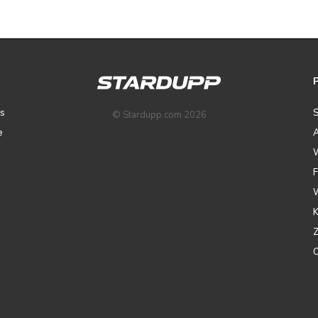
ps
© Stardupp.com 2026
e
A