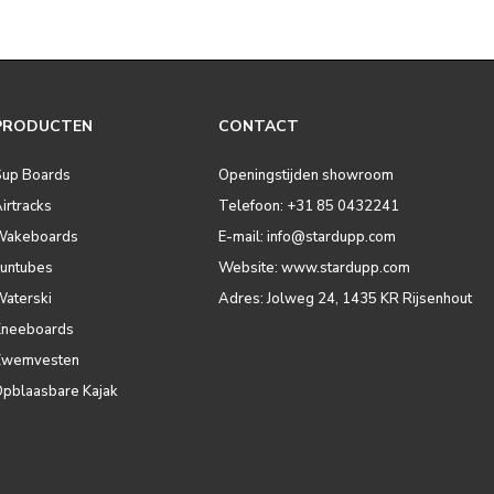
PRODUCTEN
CONTACT
Sup Boards
Openingstijden showroom
irtracks
Telefoon: +31 85 0432241
Wakeboards
E-mail:
info@stardupp.com
Funtubes
Website: www.stardupp.com
Waterski
Adres: Jolweg 24, 1435 KR Rijsenhout
Kneeboards
Zwemvesten
Opblaasbare Kajak