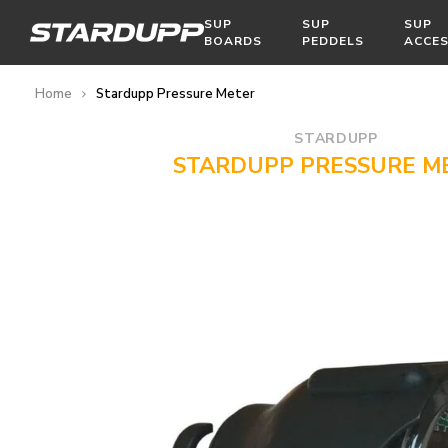
SUP
SUP
SUP
BOARDS
PEDDELS
ACCES
Home
Stardupp Pressure Meter
STARDUPP
STARDUPP PRESSURE M