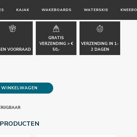
ES
KAJAK
WAKEBOARDS
WATERSKIS
KNEEB
GRATIS
VERZENDING > €
VERZENDING IN 1-
GEN VOORRAAD
50,-
2 DAGEN
E WINKELWAGEN
KRIJGBAAR
 PRODUCTEN