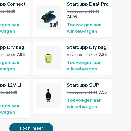
pp Connect
Stardupp Dual Pro
12V
Pump 12V
js: 89,95
Adviesprijs: 129,95
74,95
egen aan
Toevoegen aan
lwagen
winkelwagen
pp Dry bag
Stardupp Dry bag
Lime
7,95
7,95
js: 13,95
Adviesprijs: 13,95
egen aan
Toevoegen aan
lwagen
winkelwagen
pp 12V Li-
Stardupp SUP
ttery pump
Valve Adapter
7,95
ijs: 199,95
Adviesprijs: 11,95
geable
Toevoegen aan
egen aan
winkelwagen
lwagen
Toon meer