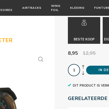
WING
AIRTRACKS
KLEDING
FUNTUB
SOIRES
FOIL
ETER
BESTE KOOP
EI
8,95
12,95
IN D
DIT PRODUCT IS VER
GERELATEERDE