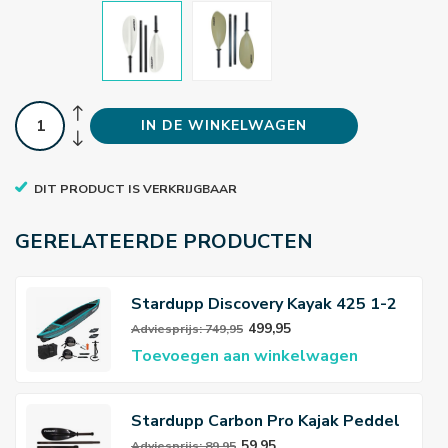
IN DE WINKELWAGEN
DIT PRODUCT IS VERKRIJGBAAR
GERELATEERDE PRODUCTEN
Stardupp Discovery Kayak 425 1-2
Person
499,95
Adviesprijs: 749,95
Toevoegen aan winkelwagen
Stardupp Carbon Pro Kajak Peddel
59,95
Adviesprijs: 89,95