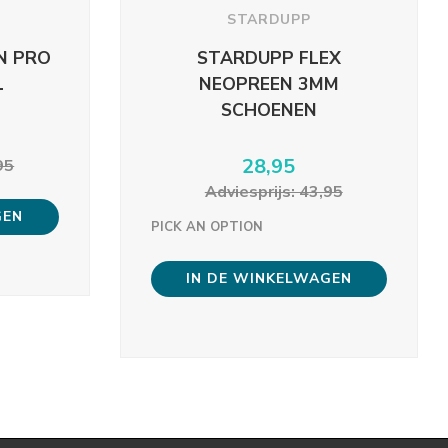
STARDUPP
N PRO
STARDUPP FLEX
L
NEOPREEN 3MM
SCHOENEN
28,95
95
Adviesprijs: 43,95
GEN
PICK AN OPTION
IN DE WINKELWAGEN