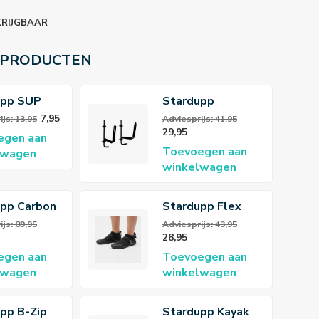
KRIJGBAAR
 PRODUCTEN
upp SUP
Stardupp
r
SUP/Kayak Wall
7,95
js: 13,95
Adviesprijs: 41,95
29,95
Rack
egen aan
Toevoegen aan
lwagen
winkelwagen
pp Carbon
Stardupp Flex
jak Peddel
Neopreen 3mm
js: 89,95
Adviesprijs: 43,95
28,95
Schoenen
egen aan
Toevoegen aan
lwagen
winkelwagen
pp B-Zip
Stardupp Kayak