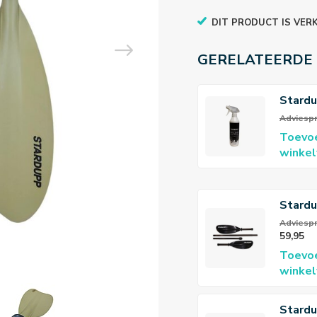
DIT PRODUCT IS VER
GERELATEERDE
Stard
Cleane
Adviespri
Toevo
winke
Stardu
Pro Ka
Adviespri
59,95
Toevo
winke
Stardu