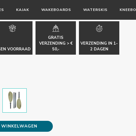
ES
KAJAK
WAKEBOARDS
WATERSKIS
KNEEB
GRATIS
VERZENDING > €
VERZENDING IN 1-
GEN VOORRAAD
50,-
2 DAGEN
E WINKELWAGEN