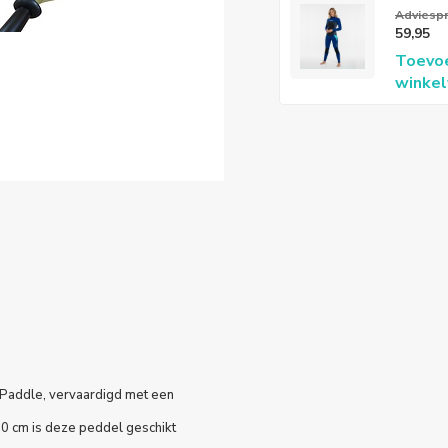
Flex Fu
Adviespri
59,95
3/2mm
Toevo
Dame
winke
e
 Paddle, vervaardigd met een
30 cm is deze peddel geschikt