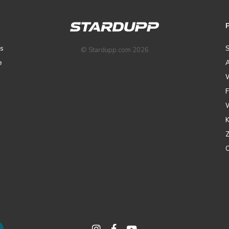
ps
© Stardupp.com 2026
e
A