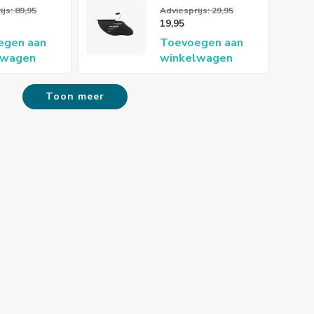
llsuit
slide vin
js: 89,95
Adviesprijs: 29,95
19,95
 Wetsuit
egen aan
Toevoegen aan
s
lwagen
winkelwagen
Toon meer