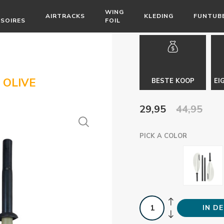
WING
AIRTRACKS
KLEDING
FUNTUB
SOIRES
FOIL
 OLIVE
BESTE KOOP
EI
29,95
44,95
PICK A COLOR
IN D