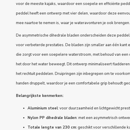
voor de meeste kajaks, waardoor een soepele en efficiënte ped
peddel heeft een ontwerp met vier delen, waardoor deze eenvou
mee naartoe te nemen is, waar je wateravonturen je ook brengen.
De asymmetrische dihedrale bladen onderscheiden deze peddel
voor verbeterde prestaties. De bladen zijn smaller aan één kant 
die zorgt voor een soepelere waterstroom, met behoud van een 
het door het water beweegt. Dit ontwerp minimaliseert fladderen en
het rechtuit peddelen. Druipringen zijn inbegrepen om te voorkom
handen druppelt, waardoor je een comfortabele grip behoudt ged
Belangrijkste kenmerken:
Aluminium steel
: voor duurzaamheid en lichtgewicht prest
Nylon PP dihedrale bladen
: met een asymmetrisch ontwe
Totale lengte van 230 cm
: geschikt voor verschillende 