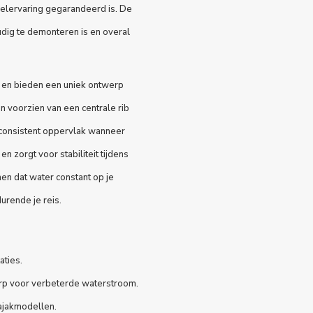
delervaring gegarandeerd is. De
dig te demonteren is en overal
 en bieden een uniek ontwerp
en voorzien van een centrale rib
consistent oppervlak wanneer
 zorgt voor stabiliteit tijdens
en dat water constant op je
urende je reis.
aties.
rp voor verbeterde waterstroom.
kajakmodellen.