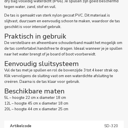
dry bag volledig waterdicht (IP66). Je spullen zijn goed beschermd
tegen water, zand, stof en vuil.
De tas is gemaakt van sterk nylon gecoat PVC. Dit materiaal is
slijtvast, duurzaam en eenvoudig schoon te maken, waardoor de tas
geschikt is voor intensief gebruik.
Praktisch in gebruik
De verstelbare en afneembare schouderband maakt het mogelijk om
de tas comfortabel handsfree te dragen. Ideaal wanneer je je spullen
naar het water brengt of je board of boot voorbereidt.
Eenvoudig sluitsysteem
Vul de tas met je spullen en rol de bovenzijde 3 tot 4 keer strak op.
Klik vervolgens de sluiting vast om een waterdichte afsluiting te
creëren. Daarna is de tas klaar voor gebruik.
Beschikbare maten
5L – hoogte 22 cm x diameter 18 cm
12L – hoogte 45 cm x diameter 18 cm
20L – hoogte 44 cm x diameter 25 cm
Artikelcode
SD-320