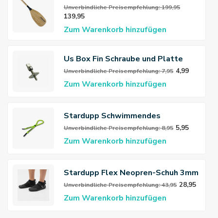
Paddle
Unverbindliche Preisempfehlung: 199,95
139,95
Zum Warenkorb hinzufügen
Us Box Fin Schraube und Platte
4,99
Unverbindliche Preisempfehlung: 7,95
Zum Warenkorb hinzufügen
Stardupp Schwimmendes
Brillenband
5,95
Unverbindliche Preisempfehlung: 8,95
Zum Warenkorb hinzufügen
Stardupp Flex Neopren-Schuh 3mm
28,95
Unverbindliche Preisempfehlung: 43,95
Zum Warenkorb hinzufügen