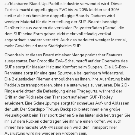
aufblasbaren Stand-Up-Paddle-Industrie verwendet wird. Diese
Technik macht doppellagiges PVC bis zu 20% leichter und 30%
steifer als herkömmliche doppellagige Boards. Dadurch wird
weniger Material für die Herstellung der SUP-Boards benötigt.
Darüber hinaus werden die vertikalen Polyesterfäden (Garne), die
dem SUP seine Form geben, nicht mehr vollständig vertikal
angeordnet, sondern vernetzt. Auch das bedeutet weniger Material,
mehr Gewicht und mehr Steifigkeit im SUP.
Obendrein ist dieses Board mit einer Menge praktischer Features
ausgestattet. Der Crocodile EVA-Schaumstoff auf der Oberseite des
SUPs sorgt für idealen Halt und Komfort beim Suppen. Die US-Box-
Rennfinne sorgt für eine gute Spurtreue bei geringem Widerstand.
Die 2 elastischen Riemen ermöglichen es Ihnen, Ihre Ausrüstung beim
Paddeln zu transportieren, ohne sie unterwegs zu verlieren. Die 2 D-
Ringe erleichtern die Befestigung eines Tragegurts, während der
Griff an der Rückseite den Transport auf einem SUP-Trolley
erleichtert. Eine Schnellpumpe sorgt für schnelles Auf- und Ablassen
der Luft. Der Stardupp Trolley Backpack bietet Ihnen eine große
Vielseitigkeit beim Transport; ziehen Sie ihn hinter sich her, tragen Sie
ihn auf dem Rücken oder tragen Sie ihn wie einen Koffer, wo auch
immer Ihre nächste SUP-Mission sein wird, der Transport Ihrer
Ausrüstung wird nie wieder ein Problem sein.