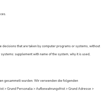
nces.
e decisions that are taken by computer programs or systems, without
ystems: supplement with name of the system, why it is used,
 Daten gesammelt wurden. Wir verwenden die folgenden
st > Grund Personalia > Aufbewahrungsfrist > Grund Adresse >