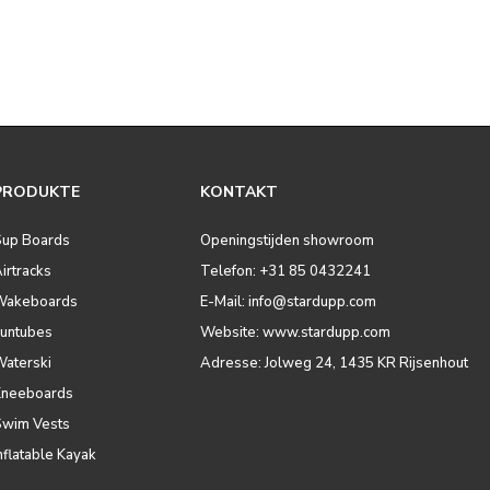
PRODUKTE
KONTAKT
Sup Boards
Openingstijden showroom
irtracks
Telefon: +31 85 0432241
Wakeboards
E-Mail:
info@stardupp.com
Funtubes
Website: www.stardupp.com
Waterski
Adresse: Jolweg 24, 1435 KR Rijsenhout
Kneeboards
Swim Vests
nflatable Kayak