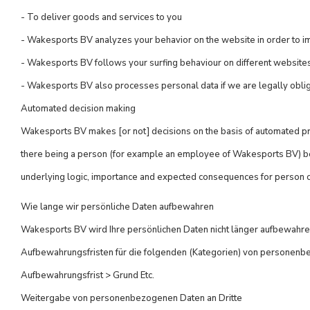
- To deliver goods and services to you
- Wakesports BV analyzes your behavior on the website in order to im
- Wakesports BV follows your surfing behaviour on different websites
- Wakesports BV also processes personal data if we are legally oblige
Automated decision making
Wakesports BV makes [or not] decisions on the basis of automated pro
there being a person (for example an employee of Wakesports BV) b
underlying logic, importance and expected consequences for person 
Wie lange wir persönliche Daten aufbewahren
Wakesports BV wird Ihre persönlichen Daten nicht länger aufbewahren
Aufbewahrungsfristen für die folgenden (Kategorien) von personen
Aufbewahrungsfrist > Grund Etc.
Weitergabe von personenbezogenen Daten an Dritte