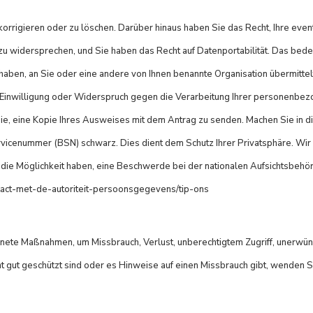
orrigieren oder zu löschen. Darüber hinaus haben Sie das Recht, Ihre eve
widersprechen, und Sie haben das Recht auf Datenportabilität. Das bedeu
ben, an Sie oder eine andere von Ihnen benannte Organisation übermittelt 
r Einwilligung oder Widerspruch gegen die Verarbeitung Ihrer personenbe
r Sie, eine Kopie Ihres Ausweises mit dem Antrag zu senden. Machen Sie in 
cenummer (BSN) schwarz. Dies dient dem Schutz Ihrer Privatsphäre. Wir re
die Möglichkeit haben, eine Beschwerde bei der nationalen Aufsichtsbehörd
ontact-met-de-autoriteit-persoonsgegevens/tip-ons
gnete Maßnahmen, um Missbrauch, Verlust, unberechtigtem Zugriff, unerw
t gut geschützt sind oder es Hinweise auf einen Missbrauch gibt, wenden S