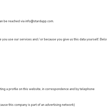
can be reached via
info@stardupp.com
.
u use our services and / or because you give us this data yourself. Below
ating a profile on this website, in correspondence and by telephone
ause this company is part of an advertising network)