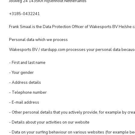
Jolweg 24 1435KR Rijsenhout Netherlands
+3185-0432241
Frank Smaal is the Data Protection Officer of Wakesports BV He/she 
Personal data which we process
Wakesports BV / stardupp.com processes your personal data because yo
- First and last name
- Your gender
- Address details
- Telephone number
- E-mail address
- Other personal details that you actively provide, for example by cre
- Details about your activities on our website
- Data on your surfing behaviour on various websites (for example bec