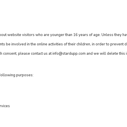
 about website visitors who are younger than 16 years of age. Unless they 
 be involved in the online activities of their children, in order to prevent 
h consent, please contact us at
info@stardupp.com
and we will delete this 
following purposes:
ervices