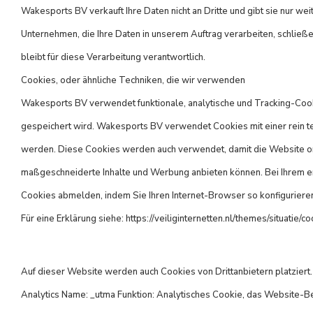
Wakesports BV verkauft Ihre Daten nicht an Dritte und gibt sie nur weit
Unternehmen, die Ihre Daten in unserem Auftrag verarbeiten, schließe
bleibt für diese Verarbeitung verantwortlich.
Cookies, oder ähnliche Techniken, die wir verwenden
Wakesports BV verwendet funktionale, analytische und Tracking-Cook
gespeichert wird. Wakesports BV verwendet Cookies mit einer rein tec
werden. Diese Cookies werden auch verwendet, damit die Website ord
maßgeschneiderte Inhalte und Werbung anbieten können. Bei Ihrem ers
Cookies abmelden, indem Sie Ihren Internet-Browser so konfigurieren
Für eine Erklärung siehe: https://veiliginternetten.nl/themes/situati
Auf dieser Website werden auch Cookies von Drittanbietern platzier
Analytics Name: _utma Funktion: Analytisches Cookie, das Website-B