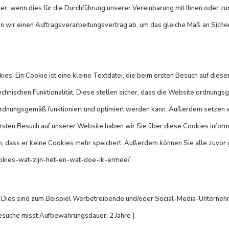
er, wenn dies für die Durchführung unserer Vereinbarung mit Ihnen oder zur E
n wir einen Auftragsverarbeitungsvertrag ab, um das gleiche Maß an Sicher
ies. Ein Cookie ist eine kleine Textdatei, die beim ersten Besuch auf di
hnischen Funktionalität. Diese stellen sicher, dass die Website ordnungsge
nungsgemäß funktioniert und optimiert werden kann. Außerdem setzen wir 
ten Besuch auf unserer Website haben wir Sie über diese Cookies informier
, dass er keine Cookies mehr speichert. Außerdem können Sie alle zuvor 
e/cookies-wat-zijn-het-en-wat-doe-ik-ermee/
t. Dies sind zum Beispiel Werbetreibende und/oder Social-Media-Unterneh
esuche misst Aufbewahrungsdauer: 2 Jahre ]