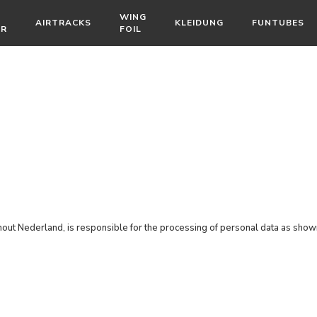
WING
AIRTRACKS
KLEIDUNG
FUNTUBES
ÖR
FOIL
t Nederland, is responsible for the processing of personal data as shown 