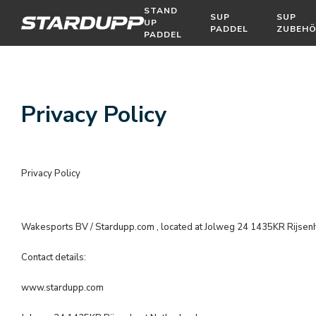
STAND
SUP
SUP
UP
PADDEL
ZUBEH
PADDEL
Privacy Policy
Privacy Policy
Wakesports BV / Stardupp.com , located at Jolweg 24 1435KR Rijsenhou
Contact details:
www.stardupp.com