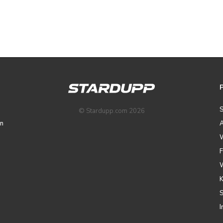
© Stardupp.com 2026
n
A
I