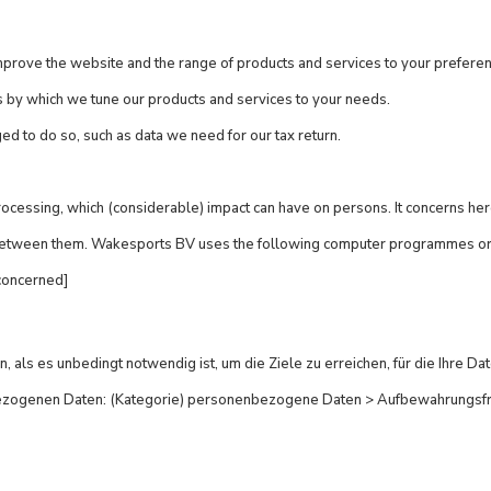
prove the website and the range of products and services to your prefere
 by which we tune our products and services to your needs.
d to do so, such as data we need for our tax return.
cessing, which (considerable) impact can have on persons. It concerns her
etween them. Wakesports BV uses the following computer programmes or s
concerned]
, als es unbedingt notwendig ist, um die Ziele zu erreichen, für die Ihre
bezogenen Daten: (Kategorie) personenbezogene Daten > Aufbewahrungsfri