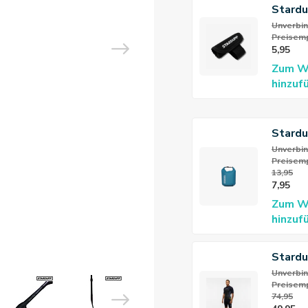
Stard
Paddel
Unverbin
Preisemp
5,95
Zum W
hinzuf
Stardu
Aqua
Unverbin
Preisemp
13,95
7,95
Zum W
hinzuf
Stardu
Flex S
Unverbin
Preisemp
3/2mm
74,95
Neopr