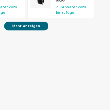
59,95
r
arenkorb
Zum Warenkorb
ügen
hinzufügen
Mehr anzeigen