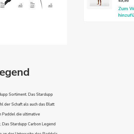
49,95
Männe
Zum W
hinzuf
Legend
dupp Sortiment. Das Stardupp
 der Schaft als auch das Blatt
 Paddel die ultimative
t. Das Stardupp Carbon Legend