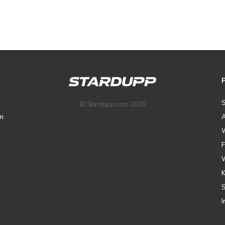
© Stardupp.com 2026
n
A
I