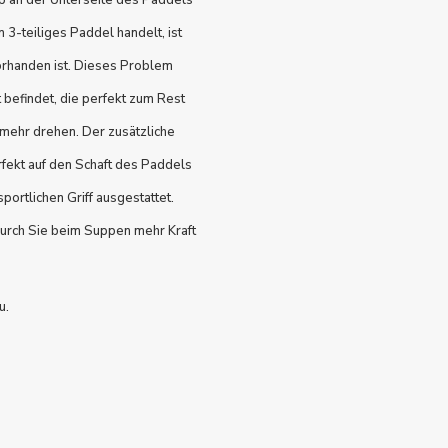
ip an der Unterseite des Paddels
n 3-teiliges Paddel handelt, ist
orhanden ist. Dieses Problem
t befindet, die perfekt zum Rest
 mehr drehen. Der zusätzliche
rfekt auf den Schaft des Paddels
ortlichen Griff ausgestattet.
durch Sie beim Suppen mehr Kraft
u.