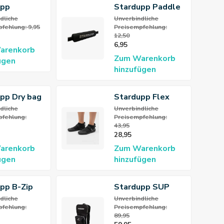
upp
Stardupp Paddle
halter
Floater
dliche
Unverbindliche
fehlung: 9,95
Preisempfehlung:
12,50
6,95
arenkorb
Zum Warenkorb
ügen
hinzufügen
pp Dry bag
Stardupp Flex
Neopren-Schuh
dliche
Unverbindliche
fehlung:
Preisempfehlung:
3mm
43,95
28,95
arenkorb
Zum Warenkorb
ügen
hinzufügen
pp B-Zip
Stardupp SUP
horty
Trolley Rucksack
dliche
Unverbindliche
fehlung:
Preisempfehlung:
Deluxe
89,95
enanzug