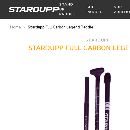
STAND
SUP
SUP
UP
PADDEL
ZUBEH
PADDEL
Home
Stardupp Full Carbon Legend Paddle
STARDUPP
STARDUPP FULL CARBON LEG