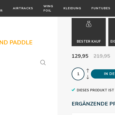
WING
AIRTRACKS
KLEIDUNG
FUNTUBES
ÖR
FOIL
END PADDLE
BESTER KAUF
EI
129,95
219,95
IN D
DIESES PRODUKT IST
ERGÄNZENDE P