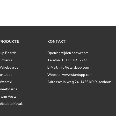
PRODUKTE
KONTAKT
Sup Boards
Openingstijden showroom
irtracks
Telefon: +31 85 0432241
Wakeboards
E-Mail:
info@stardupp.com
Funtubes
Website: www.stardupp.com
Waterski
Adresse: Jolweg 24, 1435 KR Rijsenhout
Kneeboards
Swim Vests
nflatable Kayak