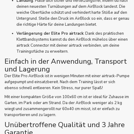
Landung
: Halte dich sicher und verletzungsfrei, indem du nach
deinen neuesten Turnübungen auf dem AirBlock landest. Die
weiche Oberfläche schützt und verhindert harte Stöße auf den
Untergrund. Stelle den Druck im AirBlock so ein, dass er genau
die richtige Härte für deine Landungen bietet.
Verlängerung der Elite Pro airtrack
: Dank des praktischen
Klettbandsystems kannst du den AirBlock mühelos über einen
airtrack Connector mit deiner airtrack verbinden, um deine
Trainingsfläche zu erweitern.
Einfach in der Anwendung, Transport
und Lagerung
Der Elite Pro AirBlock ist in wenigen Minuten mit einer
airtrack-Pumpe
aufgepumpt und einsatzbereit. Nach dem Training lässt er sich
ebenso schnell entleeren. Kein Stress, nur purer Spaß!
Mit einer kompakten Größe von 100x60 cm ist er ideal für Zuhause im
Garten, im Park oder am Strand. Da der AirBlock weniger als 2 kg
wiegt und zusammengerollt nur 60x40 cm misst, ist er einfach zu
transportieren und zu lagern.
Unübertroffene Qualität und 3 Jahre
Garantie