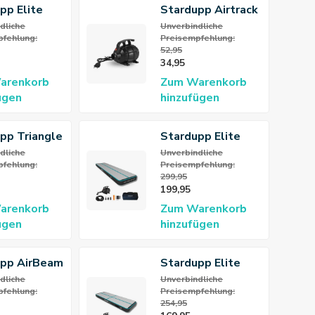
pp Elite
Stardupp Airtrack
rBlock Pink
Electric Pump
dliche
Unverbindliche
fehlung:
Preisempfehlung:
52,95
34,95
arenkorb
Zum Warenkorb
ügen
hinzufügen
pp Triangle
Stardupp Elite
ck
Pro Airtrack 4m
dliche
Unverbindliche
fehlung:
Preisempfehlung:
ctor
20cm
299,95
199,95
arenkorb
Zum Warenkorb
ügen
hinzufügen
upp AirBeam
Stardupp Elite
m
Pro Airtrack 3m
dliche
Unverbindliche
fehlung:
Preisempfehlung:
20cm
254,95