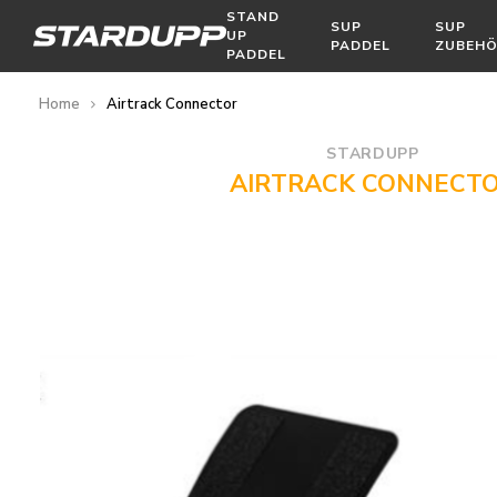
STAND
SUP
SUP
UP
PADDEL
ZUBEH
PADDEL
Home
Airtrack Connector
STARDUPP
AIRTRACK CONNECT