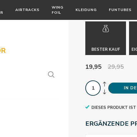
WING
AIRTRACKS
KLEIDUNG
FUNTUBES
ÖR
FOIL
OR
BESTER KAUF
EI
19,95
29,95
IN D
DIESES PRODUKT IST
ERGÄNZENDE P