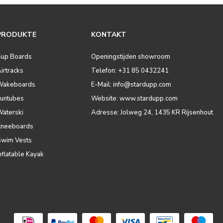
PRODUKTE
KONTAKT
Sup Boards
Openingstijden showroom
irtracks
Telefon: +31 85 0432241
Wakeboards
E-Mail:
info@stardupp.com
Funtubes
Website: www.stardupp.com
Waterski
Adresse: Jolweg 24, 1435 KR Rijsenhout
Kneeboards
Swim Vests
nflatable Kayak