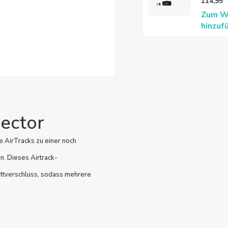
114,95
Zum W
hinzuf
ector
 AirTracks zu einer noch
n. Dieses Airtrack-
ettverschluss, sodass mehrere