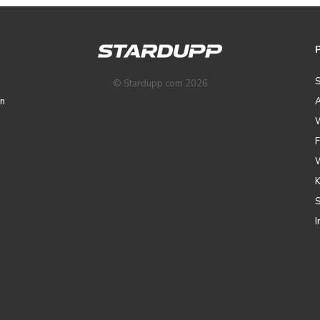
© Stardupp.com 2026
n
A
I