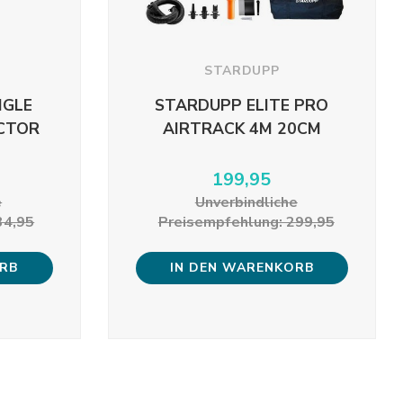
STARDUPP
NGLE
STARDUPP ELITE PRO
CTOR
AIRTRACK 4M 20CM
199,95
e
Unverbindliche
34,95
Preisempfehlung: 299,95
ORB
IN DEN WARENKORB