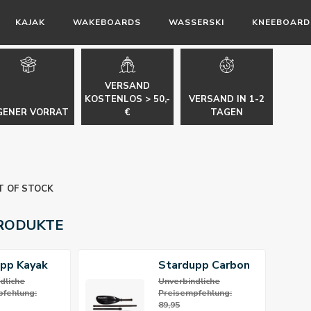
KAJAK
WAKEBOARDS
WASSERSKI
KNEEBOARD
VERSAND
KOSTENLOS > 50,-
VERSAND IN 1-2
GENER VORRAT
€
TAGEN
T OF STOCK
RODUKTE
pp Kayak
Stardupp Carbon
e
Pro Kajak-Paddel
dliche
Unverbindliche
fehlung:
Preisempfehlung:
89,95