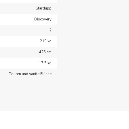
Stardupp
Discovery
2
210 kg
425 cm
17.5 kg
Touren und sanfte Flüsse