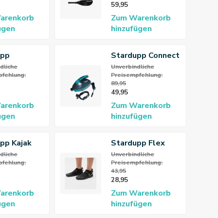
59,95
arenkorb
Zum Warenkorb
ügen
hinzufügen
upp
Stardupp Connect
rdichter
Pump 12V
dliche
Unverbindliche
fehlung:
Preisempfehlung:
ck 40L
89,95
49,95
arenkorb
Zum Warenkorb
ügen
hinzufügen
pp Kajak
Stardupp Flex
ußstütze
Neopren-Schuh
dliche
Unverbindliche
fehlung:
Preisempfehlung:
3mm
43,95
28,95
arenkorb
Zum Warenkorb
ügen
hinzufügen