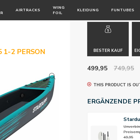
WING
AIRTRACKS
KLEIDUNG
FUNTUBES
ÖR
FOIL
5 1-2 PERSON
BESTER KAUF
EI
499,95
749,95
THIS PRODUCT IS OU
ERGÄNZENDE P
Stardu
Paddl
Unverbin
Preisemp
49,95