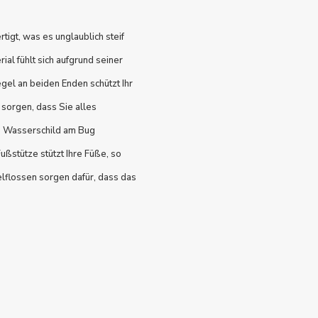
tigt, was es unglaublich steif
ial fühlt sich aufgrund seiner
egel an beiden Enden schützt Ihr
 sorgen, dass Sie alles
as Wasserschild am Bug
Fußstütze stützt Ihre Füße, so
elflossen sorgen dafür, dass das