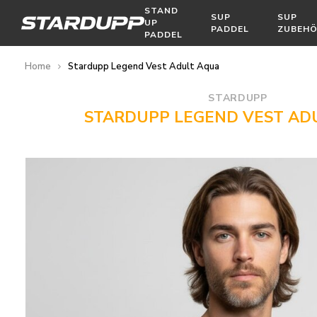
STAND
SUP
SUP
UP
PADDEL
ZUBEH
PADDEL
Home
Stardupp Legend Vest Adult Aqua
STARDUPP
STARDUPP LEGEND VEST AD