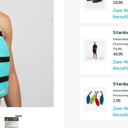
28,95
Zum W
hinzuf
Stardu
Flex S
Unverbin
Preisemp
3/2mm
74,95
Neopr
49,95
Männe
Zum W
hinzuf
Stard
Schlüs
Unverbin
Preisemp
Schwi
2,95
Zum W
hinzuf