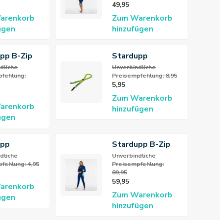
Neoprenanzug
49,95
Damen
arenkorb
Zum Warenkorb
ügen
hinzufügen
pp B-Zip
Stardupp
horty
Schwimmendes
dliche
Unverbindliche
fehlung:
Preisempfehlung: 8,95
Brillenband
5,95
enanzug
Zum Warenkorb
r
arenkorb
hinzufügen
ügen
upp
Stardupp B-Zip
selanhänger
Flex Fullsuit
dliche
Unverbindliche
fehlung: 4,95
Preisempfehlung:
mmend
3/2mm
89,95
Neoprenanzug
59,95
arenkorb
Damen
Zum Warenkorb
ügen
hinzufügen