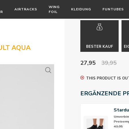
WING
AIRTRACKS
KLEIDUNG
FUNTUBES
ÖR
FOIL
ULT AQUA
BESTER KAUF
EI
27,95
39,95
THIS PRODUCT IS OU
ERGÄNZENDE P
Stardu
Neopr
Unverbin
Preisemp
3mm
43,95