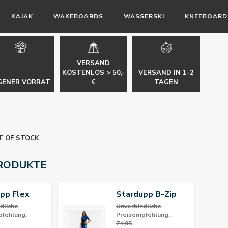
KAJAK
WAKEBOARDS
WASSERSKI
KNEEBOARD
VERSAND
KOSTENLOS > 50,-
VERSAND IN 1-2
GENER VORRAT
€
TAGEN
T OF STOCK
RODUKTE
pp Flex
Stardupp B-Zip
en-Schuh
Flex Shorty
dliche
Unverbindliche
fehlung:
Preisempfehlung:
3/2mm
74,95