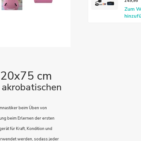
249,95
Zum W
hinzuf
 120x75 cm
 akrobatischen
ymnastiker beim Üben von
zung beim Erlernen der ersten
rät für Kraft, Kondition und
verwendet werden, sodass jeder