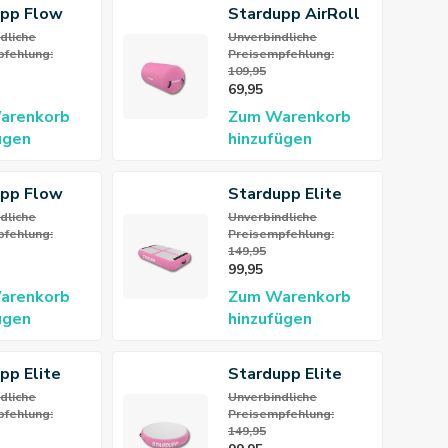
upp Flow
Stardupp AirRoll
ck
Pink 100x60 cm
dliche
Unverbindliche
fehlung:
Preisempfehlung:
109,95
69,95
arenkorb
Zum Warenkorb
ügen
hinzufügen
upp Flow
Stardupp Elite
ck Pink 4m
Pro AirBlock Pink
dliche
Unverbindliche
fehlung:
Preisempfehlung:
149,95
99,95
arenkorb
Zum Warenkorb
ügen
hinzufügen
pp Elite
Stardupp Elite
rTrack Pink
Pro AirSpot Pink
dliche
Unverbindliche
fehlung:
Preisempfehlung:
cm
149,95