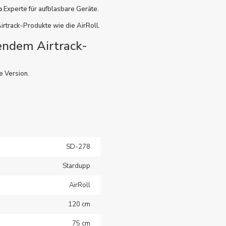
p
Experte für aufblasbare Geräte.
irtrack-Produkte wie die AirRoll.
endem Airtrack-
e Version.
SD-278
Stardupp
AirRoll
120 cm
75 cm