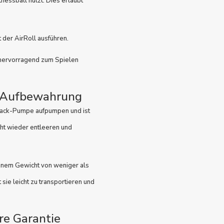
tnessball nutzt. Dies erlaubt
der AirRoll ausführen.
h hervorragend zum Spielen
d Aufbewahrung
rtrack-Pumpe aufpumpen und ist
icht wieder entleeren und
 einem Gewicht von weniger als
sie leicht zu transportieren und
re Garantie