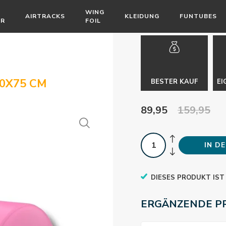
WING
AIRTRACKS
KLEIDUNG
FUNTUBES
ÖR
FOIL
0X75 CM
BESTER KAUF
EI
89,95
159,95
IN D
DIESES PRODUKT IST
ERGÄNZENDE P