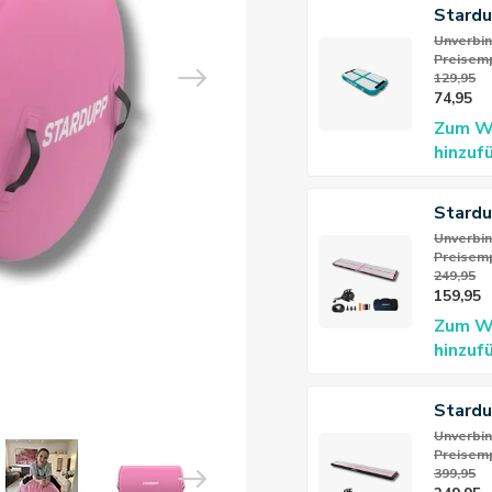
Stard
AirBlo
Unverbin
Preisemp
129,95
74,95
Zum W
hinzuf
Stard
AirTra
Unverbin
Preisemp
10cm
249,95
159,95
Zum W
hinzuf
Stardu
Pro Ai
Unverbin
Preisemp
5m 20
399,95