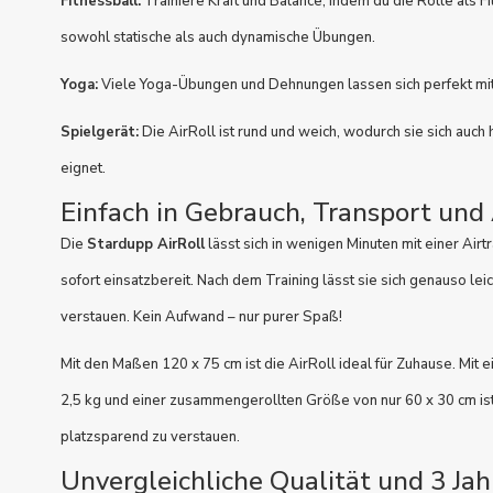
Fitnessball:
Trainiere Kraft und Balance, indem du die Rolle als Fi
sowohl statische als auch dynamische Übungen.
Yoga:
Viele Yoga-Übungen und Dehnungen lassen sich perfekt mit 
Spielgerät:
Die AirRoll ist rund und weich, wodurch sie sich auc
eignet.
Einfach in Gebrauch, Transport un
Die
Stardupp AirRoll
lässt sich in wenigen Minuten mit einer Ai
sofort einsatzbereit. Nach dem Training lässt sie sich genauso le
verstauen. Kein Aufwand – nur purer Spaß!
Mit den Maßen 120 x 75 cm ist die AirRoll ideal für Zuhause. Mit
2,5 kg und einer zusammengerollten Größe von nur 60 x 30 cm ist 
platzsparend zu verstauen.
Unvergleichliche Qualität und 3 Jah