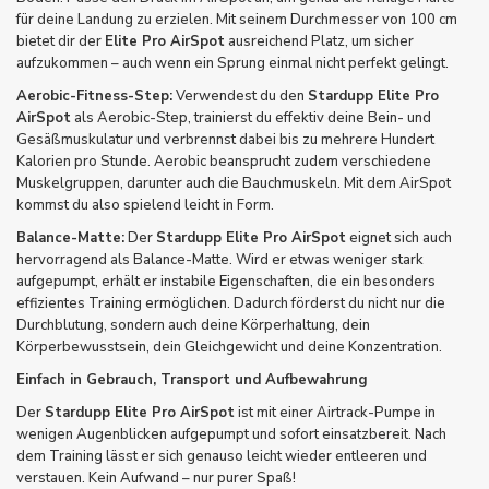
für deine Landung zu erzielen. Mit seinem Durchmesser von 100 cm
bietet dir der
Elite Pro AirSpot
ausreichend Platz, um sicher
aufzukommen – auch wenn ein Sprung einmal nicht perfekt gelingt.
Aerobic-Fitness-Step:
Verwendest du den
Stardupp Elite Pro
AirSpot
als Aerobic-Step, trainierst du effektiv deine Bein- und
Gesäßmuskulatur und verbrennst dabei bis zu mehrere Hundert
Kalorien pro Stunde. Aerobic beansprucht zudem verschiedene
Muskelgruppen, darunter auch die Bauchmuskeln. Mit dem AirSpot
kommst du also spielend leicht in Form.
Balance-Matte:
Der
Stardupp Elite Pro AirSpot
eignet sich auch
hervorragend als Balance-Matte. Wird er etwas weniger stark
aufgepumpt, erhält er instabile Eigenschaften, die ein besonders
effizientes Training ermöglichen. Dadurch förderst du nicht nur die
Durchblutung, sondern auch deine Körperhaltung, dein
Körperbewusstsein, dein Gleichgewicht und deine Konzentration.
Einfach in Gebrauch, Transport und Aufbewahrung
Der
Stardupp Elite Pro AirSpot
ist mit einer Airtrack-Pumpe in
wenigen Augenblicken aufgepumpt und sofort einsatzbereit. Nach
dem Training lässt er sich genauso leicht wieder entleeren und
verstauen. Kein Aufwand – nur purer Spaß!