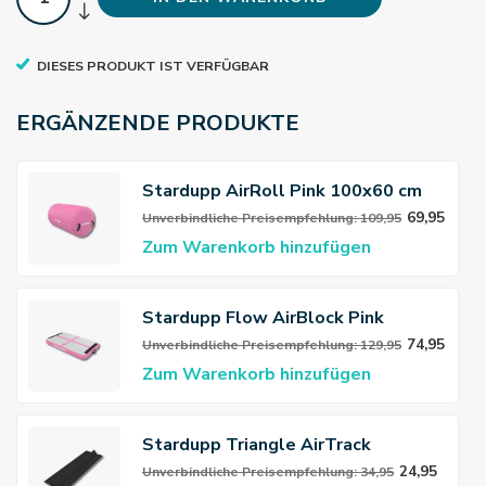
DIESES PRODUKT IST VERFÜGBAR
ERGÄNZENDE PRODUKTE
Stardupp AirRoll Pink 100x60 cm
69,95
Unverbindliche Preisempfehlung: 109,95
Zum Warenkorb hinzufügen
Stardupp Flow AirBlock Pink
74,95
Unverbindliche Preisempfehlung: 129,95
Zum Warenkorb hinzufügen
Stardupp Triangle AirTrack
Connector
24,95
Unverbindliche Preisempfehlung: 34,95