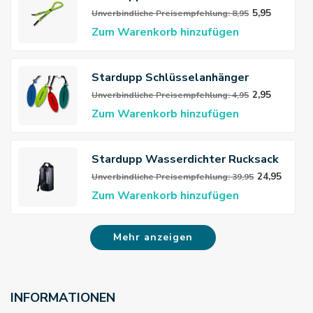
Brillenband
5,95
Unverbindliche Preisempfehlung: 8,95
Zum Warenkorb hinzufügen
Stardupp Schlüsselanhänger
Schwimmend
2,95
Unverbindliche Preisempfehlung: 4,95
Zum Warenkorb hinzufügen
Stardupp Wasserdichter Rucksack
40L
24,95
Unverbindliche Preisempfehlung: 39,95
Zum Warenkorb hinzufügen
Mehr anzeigen
INFORMATIONEN