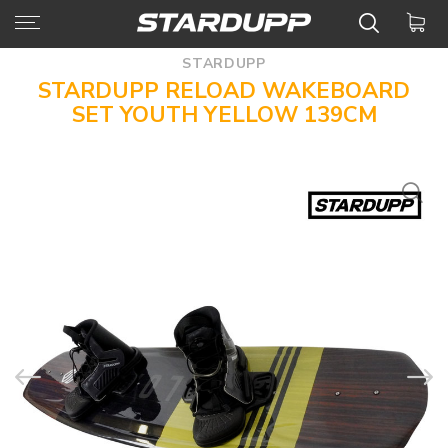
STARDUPP
STARDUPP RELOAD WAKEBOARD
SET YOUTH YELLOW 139CM