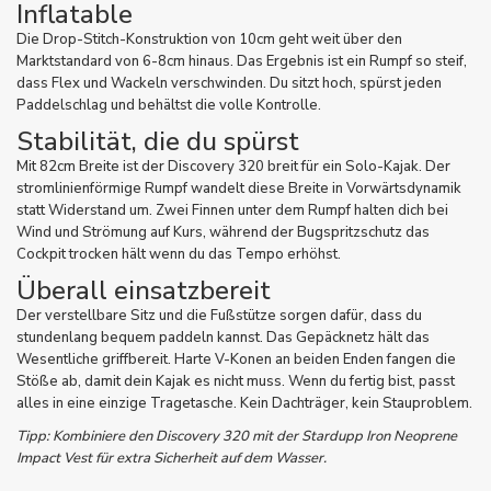
Inflatable
Die Drop-Stitch-Konstruktion von 10cm geht weit über den
Marktstandard von 6-8cm hinaus. Das Ergebnis ist ein Rumpf so steif,
dass Flex und Wackeln verschwinden. Du sitzt hoch, spürst jeden
Paddelschlag und behältst die volle Kontrolle.
Stabilität, die du spürst
Mit 82cm Breite ist der Discovery 320 breit für ein Solo-Kajak. Der
stromlinienförmige Rumpf wandelt diese Breite in Vorwärtsdynamik
statt Widerstand um. Zwei Finnen unter dem Rumpf halten dich bei
Wind und Strömung auf Kurs, während der Bugspritzschutz das
Cockpit trocken hält wenn du das Tempo erhöhst.
Überall einsatzbereit
Der verstellbare Sitz und die Fußstütze sorgen dafür, dass du
stundenlang bequem paddeln kannst. Das Gepäcknetz hält das
Wesentliche griffbereit. Harte V-Konen an beiden Enden fangen die
Stöße ab, damit dein Kajak es nicht muss. Wenn du fertig bist, passt
alles in eine einzige Tragetasche. Kein Dachträger, kein Stauproblem.
Tipp: Kombiniere den Discovery 320 mit der Stardupp Iron Neoprene
Impact Vest für extra Sicherheit auf dem Wasser.