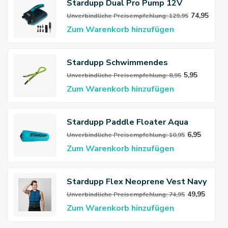
Stardupp Dual Pro Pump 12V
74,95
Unverbindliche Preisempfehlung: 129,95
Zum Warenkorb hinzufügen
Stardupp Schwimmendes
Brillenband
5,95
Unverbindliche Preisempfehlung: 8,95
Zum Warenkorb hinzufügen
Stardupp Paddle Floater Aqua
6,95
Unverbindliche Preisempfehlung: 10,95
Zum Warenkorb hinzufügen
Stardupp Flex Neoprene Vest Navy
Blue
49,95
Unverbindliche Preisempfehlung: 74,95
Zum Warenkorb hinzufügen