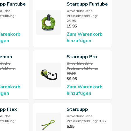
pp Funtube
Stardupp Funtube
e
Linie Grün
dliche
Unverbindliche
fehlung:
Preisempfehlung:
24,95
15,95
arenkorb
Zum Warenkorb
ügen
hinzufügen
emon
Stardupp Pro
Pump 230V
dliche
Unverbindliche
fehlung:
Preisempfehlung:
69,95
39,95
arenkorb
Zum Warenkorb
ügen
hinzufügen
pp Flex
Stardupp
en-Weste
Schwimmendes
dliche
Unverbindliche
fehlung:
Preisempfehlung: 8,95
Brillenband
5,95