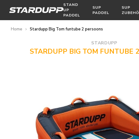
STAND
SUP
SUP
UP
PADDEL
ZUBEH
PADDEL
Home
Stardupp Big Tom funtube 2 persoons
STARDUPP
STARDUPP BIG TOM FUNTUBE 