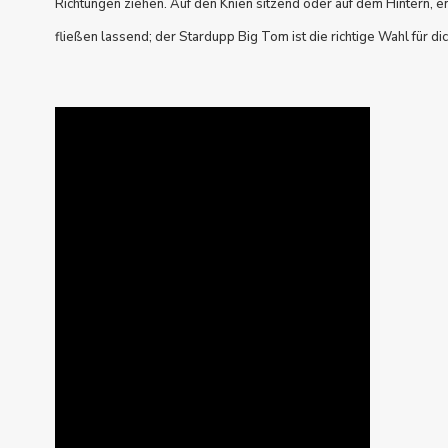
Richtungen ziehen. Auf den Knien sitzend oder auf dem Hintern, 
fließen lassend; der Stardupp Big Tom ist die richtige Wahl für dic