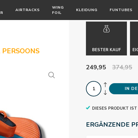
WING
AIRTRACKS
KLEIDUNG
FUNTUBES
ÖR
FOIL
2 PERSOONS
BESTER KAUF
EI
249,95
374,95
IN D
DIESES PRODUKT IST
ERGÄNZENDE P