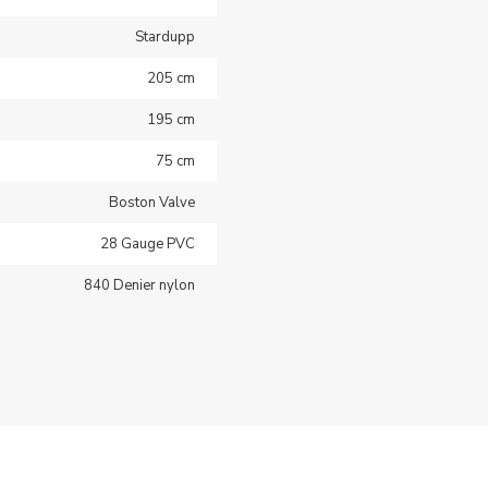
Stardupp
205 cm
195 cm
75 cm
Boston Valve
28 Gauge PVC
840 Denier nylon