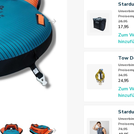
Stardu
Tasch
Unverbin
Preisemp
26,95
17,95
Zum W
hinzuf
Tow D
Unverbin
Preisemp
34,95
24,95
Zum W
hinzuf
Stardu
Neopr
Unverbin
Preisemp
74,95