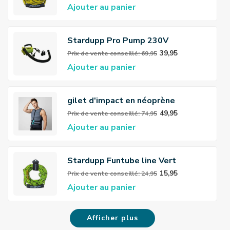
Ajouter au panier
Stardupp Pro Pump 230V
39,95
Prix ​​de vente conseillé: 69,95
Ajouter au panier
gilet d'impact en néoprène
Stardupp Flex
49,95
Prix ​​de vente conseillé: 74,95
Ajouter au panier
Stardupp Funtube line Vert
15,95
Prix ​​de vente conseillé: 24,95
Ajouter au panier
Afficher plus