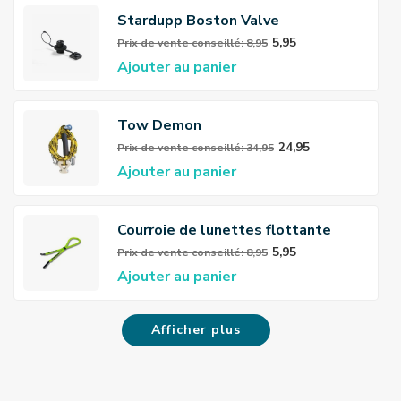
Stardupp Boston Valve
5,95
Prix ​​de vente conseillé: 8,95
Ajouter au panier
Tow Demon
24,95
Prix ​​de vente conseillé: 34,95
Ajouter au panier
Courroie de lunettes flottante
Stardupp
5,95
Prix ​​de vente conseillé: 8,95
Ajouter au panier
Afficher plus