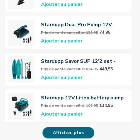
Ajouter au panier
Stardupp Dual Pro Pump 12V
74,95
Prix ​​de vente conseillé: 129,95
Ajouter au panier
Stardupp Savor SUP 12'2 set -
Touring SUP Board
449,95
Prix ​​de vente conseillé: 674,95
Ajouter au panier
Stardupp 12V Li-ion battery pump
rechargeable
134,95
Prix ​​de vente conseillé: 199,95
Ajouter au panier
Afficher plus