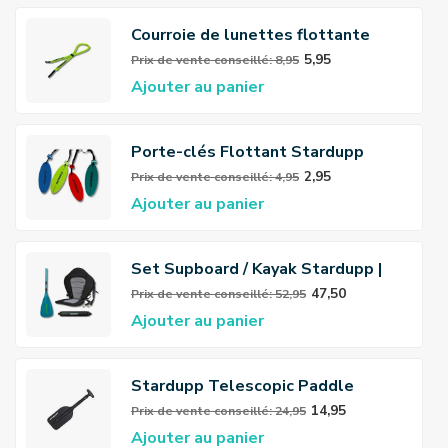
Courroie de lunettes flottante
Stardupp
5,95
Prix ​​de vente conseillé: 8,95
Ajouter au panier
Porte-clés Flottant Stardupp
2,95
Prix ​​de vente conseillé: 4,95
Ajouter au panier
Set Supboard / Kayak Stardupp |
Siège + Pale + Repose-pieds
47,50
Prix ​​de vente conseillé: 52,95
Ajouter au panier
Stardupp Telescopic Paddle
53/109cm
14,95
Prix ​​de vente conseillé: 24,95
Ajouter au panier