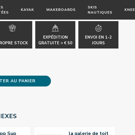
ES
SKIS
KAYAK
WAKEBOARDS
KNE
TÉES
NAUTIQUES
EXPÉDITION
ENVOI EN 1-2
ROPRE STOCK
GRATUITE > € 50
JOURS
TER AU PANIER
NEXES
upp Sup
la galerie de toit