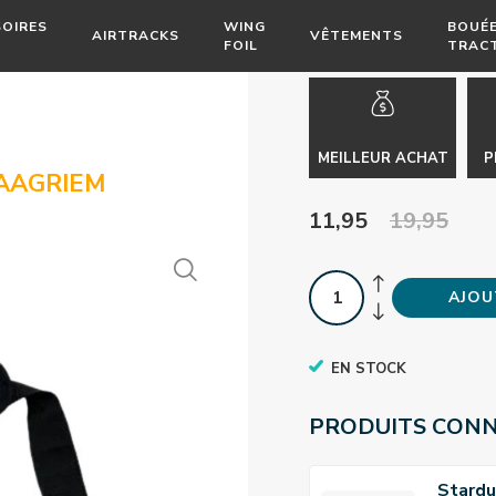
OIRES
WING
BOUÉ
AIRTRACKS
VÊTEMENTS
FOIL
TRAC
MEILLEUR ACHAT
P
AAGRIEM
11,95
19,95
AJOU
EN STOCK
PRODUITS CON
Stard