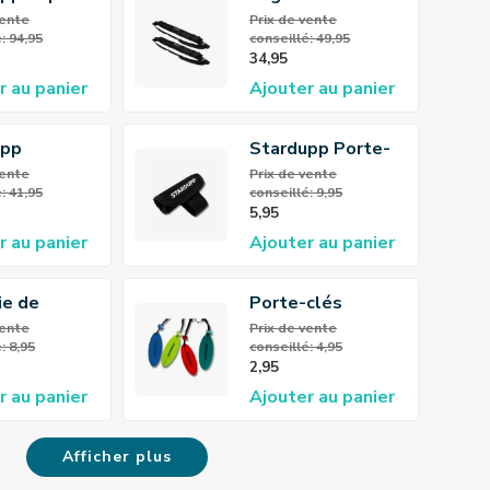
y
Stardupp
 vente
Prix ​​de vente
: 94,95
conseillé: 49,95
34,95
r au panier
Ajouter au panier
upp
Stardupp Porte-
ayak Wall
pagaie
 vente
Prix ​​de vente
: 41,95
conseillé: 9,95
5,95
r au panier
Ajouter au panier
ie de
Porte-clés
es
Flottant Stardupp
 vente
Prix ​​de vente
: 8,95
conseillé: 4,95
nte
2,95
upp
r au panier
Ajouter au panier
Afficher plus