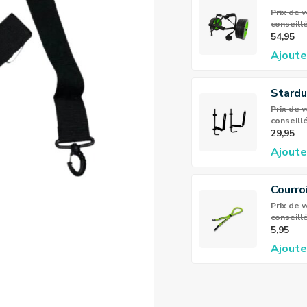
Trolle
Prix ​​de
conseillé
54,95
Ajoute
Stard
SUP/K
Prix ​​de
conseillé
Rack
29,95
Ajoute
Courro
lunett
Prix ​​de
conseillé
flotta
5,95
Stard
Ajoute