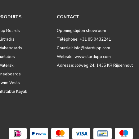
PRODUITS
CONTACT
Sup Boards
Openingstijden showroom
irtracks
Téléphone: +31 85 0432241
Wakeboards
Courriel:
info@stardupp.com
Funtubes
Website: www.stardupp.com
Waterski
Adresse: Jolweg 24, 1435 KR Rijsenhout
Kneeboards
Swim Vests
nflatable Kayak