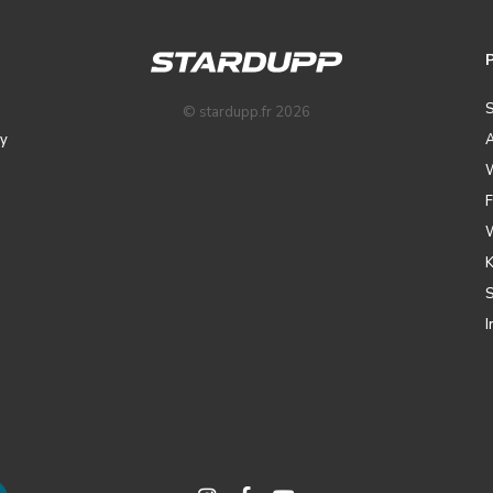
© stardupp.fr 2026
y
A
I