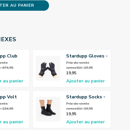
TER AU PANIER
NEXES
pp Club
Stardupp Gloves -
oard
Gants en
 vente
Prix ​​de vente
: 674,95
conseillé: 29,95
néoprène 3mm
19,95
r au panier
Ajouter au panier
pp Volt
Stardupp Socks -
adult
Chaussettes en
 vente
Prix ​​de vente
: 224,95
conseillé: 29,95
ki
néoprène 3mm
19,95
r au panier
Ajouter au panier