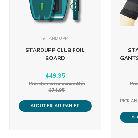
STARDUPP
STARDUPP CLUB FOIL
ST
BOARD
GANTS
449,95
Prix ​​de vente conseillé:
Pri
674,95
PICK AN
AJOUTER AU PANIER
AJ