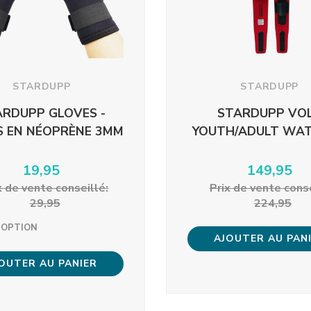
STARDUPP
STARDUPP
ARDUPP GLOVES -
STARDUPP VO
 EN NÉOPRÈNE 3MM
YOUTH/ADULT WAT
19,95
149,95
x ​​de vente conseillé:
Prix ​​de vente cons
29,95
224,95
 OPTION
AJOUTER AU PAN
OUTER AU PANIER