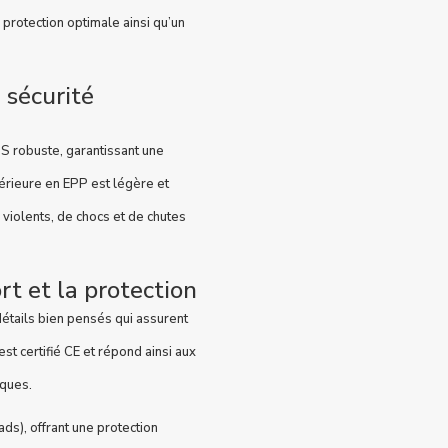
 protection optimale ainsi qu’un
sécurité
S robuste, garantissant une
térieure en EPP est légère et
 violents, de chocs et de chutes
t et la protection
détails bien pensés qui assurent
st certifié CE et répond ainsi aux
iques.
ds), offrant une protection