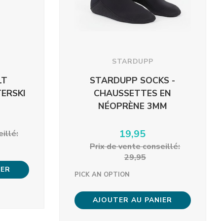
STARDUPP
LT
STARDUPP SOCKS -
ERSKI
CHAUSSETTES EN
NÉOPRÈNE 3MM
19,95
eillé:
Prix ​​de vente conseillé:
29,95
IER
PICK AN OPTION
AJOUTER AU PANIER