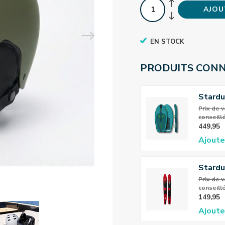
AJOU
EN STOCK
PRODUITS CON
Stardu
Foil B
Prix ​​de
conseillé
449,95
Ajoute
Stardu
youth/
Prix ​​de
conseillé
waters
149,95
Ajoute