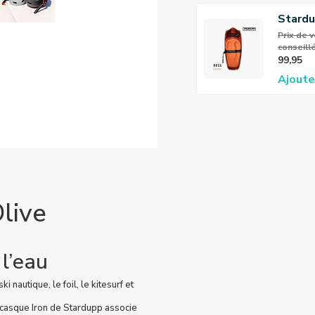
Stard
kneebo
Prix ​​de
conseillé
99,95
Ajoute
live
 l’eau
 nautique, le foil, le kitesurf et
e casque Iron de Stardupp associe