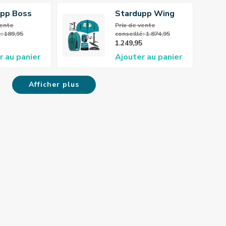
upp Boss
Stardupp Wing
ard Oranje
Foil Set 5.0
 vente
Prix ​​de vente
: 189,95
conseillé: 1.874,95
1.249,95
r au panier
Ajouter au panier
Afficher plus