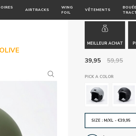
OIRES
WING
BOUÉ
AIRTRACKS
VÊTEMENTS
FOIL
TRAC
MEILLEUR ACHAT
P
OLIVE
39,95
59,95
PICK A COLOR
SIZE : M/XL - €39,95