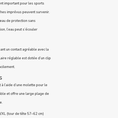
nt important pour les sports
ashes imprévus peuvent survenir.
veau de protection sans
on, l’eau peut s’écouler
sant un contact agréable avec la
aire réglable est dotée d’un clip
acilement.
s
 à l’aide d’une molette pour le
ble et offre une large plage de
e.
M/XL (tour de tête 57–62 cm)