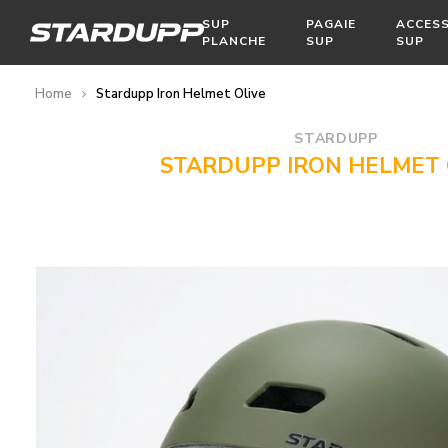
SUP
PAGAIE
ACCESS
PLANCHE
SUP
SUP
Home
Stardupp Iron Helmet Olive
STARDUPP
STARDUPP IRON HELMET 