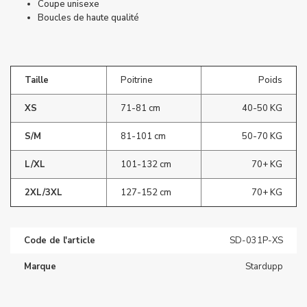
Coupe unisexe
Boucles de haute qualité
Taille
Poitrine
Poids
XS
71-81 cm
40-50 KG
S/M
81-101 cm
50-70 KG
L/XL
101-132 cm
70+ KG
2XL/3XL
127-152 cm
70+ KG
Code de l'article
SD-031P-XS
Marque
Stardupp