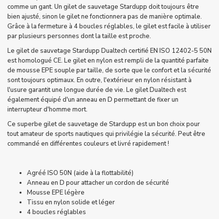
comme un gant. Un gilet de sauvetage Stardupp doit toujours être
bien ajusté, sinon le gilet ne fonctionnera pas de manière optimale.
Grâce à la fermeture à 4 boucles réglables, le gilet est facile à utiliser
par plusieurs personnes dont la taille est proche.
Le gilet de sauvetage Stardupp Dualtech certifié EN ISO 12402-5 50N
est homologué CE. Le gilet en nylon est rempli de la quantité parfaite
de mousse EPE souple par taille, de sorte que le confort et la sécurité
sont toujours optimaux. En outre, l'extérieur en nylon résistant à
l'usure garantit une longue durée de vie. Le gilet Dualtech est
également équipé d'un anneau en D permettant de fixer un
interrupteur d'homme mort.
Ce superbe gilet de sauvetage de Stardupp est un bon choix pour
tout amateur de sports nautiques qui privilégie la sécurité. Peut être
commandé en différentes couleurs et livré rapidement !
Agréé ISO 50N (aide à la flottabilité)
Anneau en D pour attacher un cordon de sécurité
Mousse EPE légère
Tissu en nylon solide et léger
4 boucles réglables