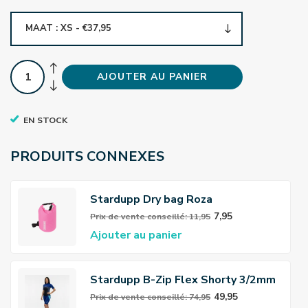
MAAT : XS - €37,95
AJOUTER AU PANIER
EN STOCK
PRODUITS CONNEXES
Stardupp Dry bag Roza
7,95
Prix ​​de vente conseillé: 11,95
Ajouter au panier
Stardupp B-Zip Flex Shorty 3/2mm
Wetsuit Femmes
49,95
Prix ​​de vente conseillé: 74,95