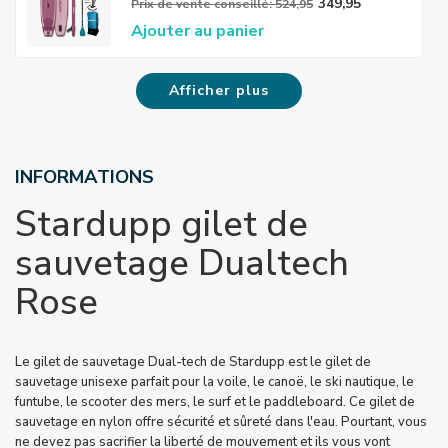
Set
349,95
Prix ​​de vente conseillé: 524,95
Ajouter au panier
Afficher plus
INFORMATIONS
Stardupp gilet de
sauvetage Dualtech
Rose
Le gilet de sauvetage Dual-tech de Stardupp est le gilet de
sauvetage unisexe parfait pour la voile, le canoë, le ski nautique, le
funtube, le scooter des mers, le surf et le paddleboard. Ce gilet de
sauvetage en nylon offre sécurité et sûreté dans l'eau. Pourtant, vous
ne devez pas sacrifier la liberté de mouvement et ils vous vont