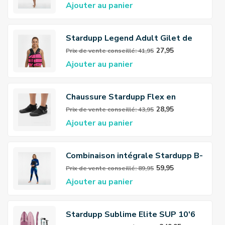
Ajouter au panier
Stardupp Legend Adult Gilet de
sauvetage rose
27,95
Prix ​​de vente conseillé: 41,95
Ajouter au panier
Chaussure Stardupp Flex en
néoprène 3mm
28,95
Prix ​​de vente conseillé: 43,95
Ajouter au panier
Combinaison intégrale Stardupp B-
Zip Flex 3/2mm pour femmes
59,95
Prix ​​de vente conseillé: 89,95
Ajouter au panier
Stardupp Sublime Elite SUP 10'6