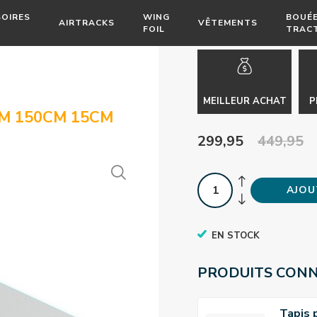
OIRES
WING
BOUÉ
AIRTRACKS
VÊTEMENTS
FOIL
TRAC
MEILLEUR ACHAT
P
5M 150CM 15CM
299,95
449,95
AJOU
EN STOCK
PRODUITS CON
Tapis 