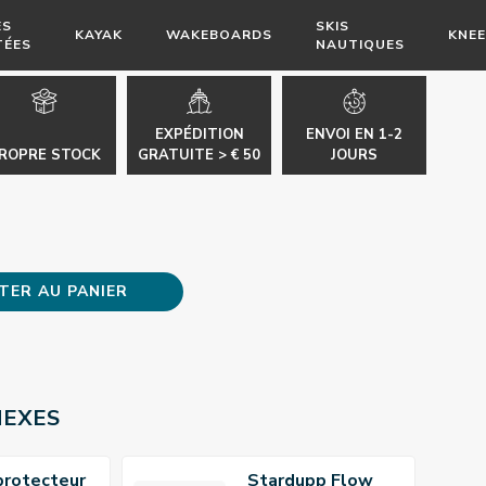
ES
SKIS
KAYAK
WAKEBOARDS
KNE
TÉES
NAUTIQUES
EXPÉDITION
ENVOI EN 1-2
ROPRE STOCK
GRATUITE > € 50
JOURS
TER AU PANIER
NEXES
protecteur
Stardupp Flow