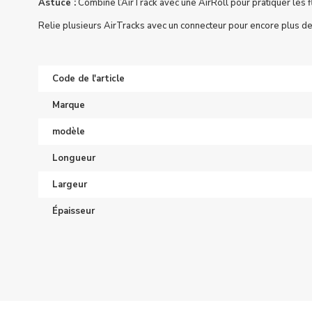
Astuce :
Combine l’AirTrack avec une AirRoll pour pratiquer les fli
Relie plusieurs AirTracks avec un connecteur pour encore plus d
Code de l'article
Marque
modèle
Longueur
Largeur
Épaisseur