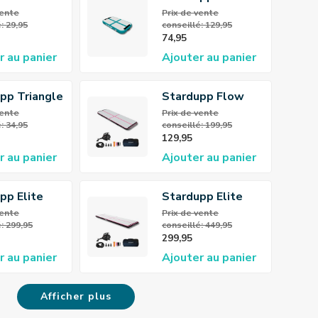
rapant
AirBlock
 vente
Prix ​​de vente
: 29,95
conseillé: 129,95
ck
74,95
r au panier
Ajouter au panier
pp Triangle
Stardupp Flow
ck
AirTrack 3m 10cm
 vente
Prix ​​de vente
: 34,95
conseillé: 199,95
ctor
Pink
129,95
r au panier
Ajouter au panier
pp Elite
Stardupp Elite
rTrack Pink
Pro AirTrack Pink
 vente
Prix ​​de vente
: 299,95
conseillé: 449,95
0cm 15cm
5m 150cm 15cm
299,95
r au panier
Ajouter au panier
Afficher plus