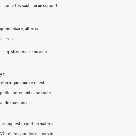
ant pour les sauts ou un support
plémentaire, atterris
essures.
nning, streetdance ou autres
er
électrique fournie et est
onfle facilement et se roule
e de transport.
tardupp est expert en matériau
PVC reliées par des milliers de