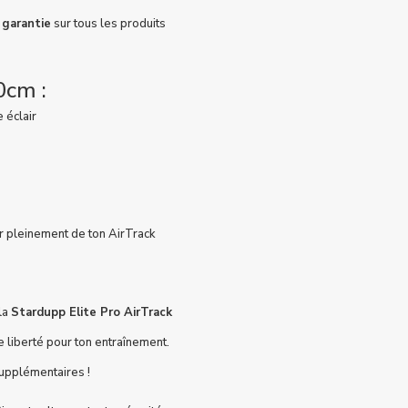
 garantie
sur tous les produits
0cm :
 éclair
r pleinement de ton AirTrack
la
Stardupp Elite Pro AirTrack
de liberté pour ton entraînement.
upplémentaires !