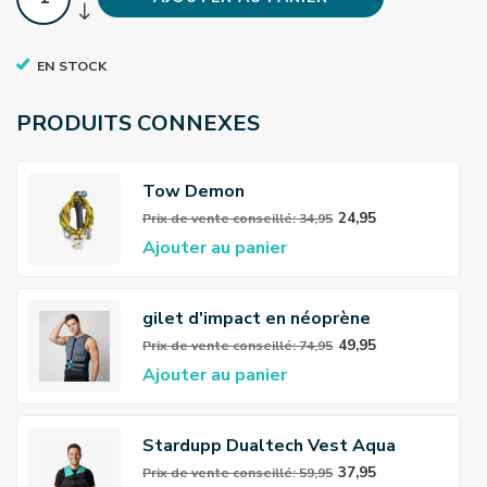
EN STOCK
PRODUITS CONNEXES
Tow Demon
24,95
Prix ​​de vente conseillé: 34,95
Ajouter au panier
gilet d'impact en néoprène
Stardupp Flex
49,95
Prix ​​de vente conseillé: 74,95
Ajouter au panier
Stardupp Dualtech Vest Aqua
37,95
Prix ​​de vente conseillé: 59,95