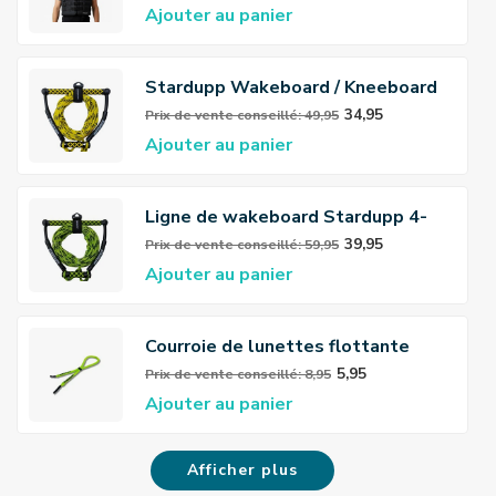
Ajouter au panier
Stardupp Wakeboard / Kneeboard
Rope
34,95
Prix ​​de vente conseillé: 49,95
Ajouter au panier
Ligne de wakeboard Stardupp 4-
sections
39,95
Prix ​​de vente conseillé: 59,95
Ajouter au panier
Courroie de lunettes flottante
Stardupp
5,95
Prix ​​de vente conseillé: 8,95
Ajouter au panier
Afficher plus