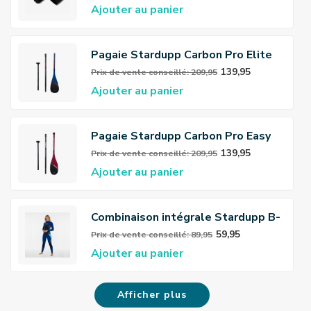
Ajouter au panier
Pagaie Stardupp Carbon Pro Elite
139,95
Prix ​​de vente conseillé: 209,95
Ajouter au panier
Pagaie Stardupp Carbon Pro Easy
139,95
Prix ​​de vente conseillé: 209,95
Ajouter au panier
Combinaison intégrale Stardupp B-
Zip Flex 3/2mm pour femmes
59,95
Prix ​​de vente conseillé: 89,95
Ajouter au panier
Afficher plus