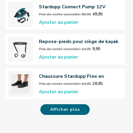
Stardupp Connect Pump 12V
49,95
Prix ​​de vente conseillé: 89,95
Ajouter au panier
Repose-pieds pour siège de kayak
Stardupp
9,95
Prix ​​de vente conseillé: 14,95
Ajouter au panier
Chaussure Stardupp Flex en
néoprène 3mm
28,95
Prix ​​de vente conseillé: 43,95
Ajouter au panier
Afficher plus