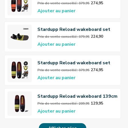
Red 139cm
274,95
Prix ​​de vente conseillé: 379,95
Ajouter au panier
Stardupp Reload wakeboard set
Youth yellow 139cm
224,90
Prix ​​de vente conseillé: 379,95
Ajouter au panier
Stardupp Reload wakeboard set
yellow 139cm
274,95
Prix ​​de vente conseillé: 379,95
Ajouter au panier
Stardupp Reload wakeboard 139cm
Yellow
129,95
Prix ​​de vente conseillé: 209,95
Ajouter au panier