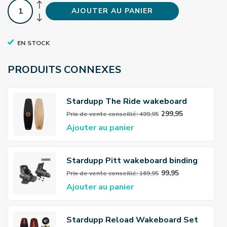
AJOUTER AU PANIER
EN STOCK
PRODUITS CONNEXES
Stardupp The Ride wakeboard
141cm
299,95
Prix ​​de vente conseillé: 499,95
Ajouter au panier
Stardupp Pitt wakeboard binding
jeugd zwart
99,95
Prix ​​de vente conseillé: 169,95
Ajouter au panier
Stardupp Reload Wakeboard Set